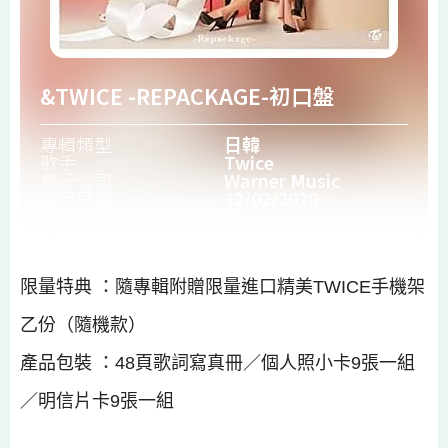
&TWICE -REPACKAGE-初口盤
專輯類型
日韓
歌手
Twice
發行公司
Warner Music
發行日期
12/02/2020
限量特典 ：隨專輯附贈限量進口精美TWICE手機架
乙份（隨機款）
產品包裝 ：48頁歌詞寫真冊／個人照小卡9張一組
／明信片卡9張一組