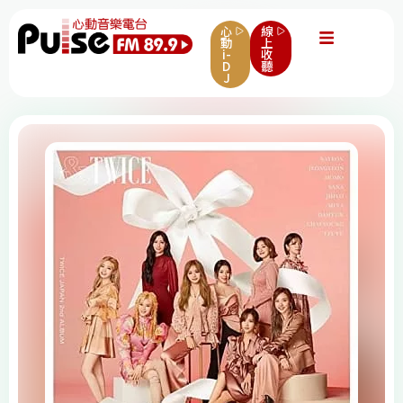
心
線
動
上
i-
收
D
聽
J