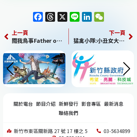
F
T
X
Li
Li
W
a
h
n
n
e
上一頁
下一頁
c
re
e
k
C
關我鳥事Father of All…
猛禽小隊:小丑女大解放
e
a
e
h
b
d
dI
at
o
s
n
o
k
關於電台
節目介紹
新鮮發行
影音專區
最新消息
聯絡我們
新竹市東區關新路 27 號 17 樓之 5
03-5634899