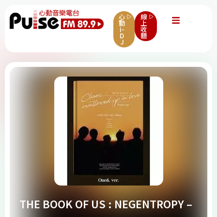
心
線
動
上
i-
收
D
聽
J
THE BOOK OF US : NEGENTROPY –