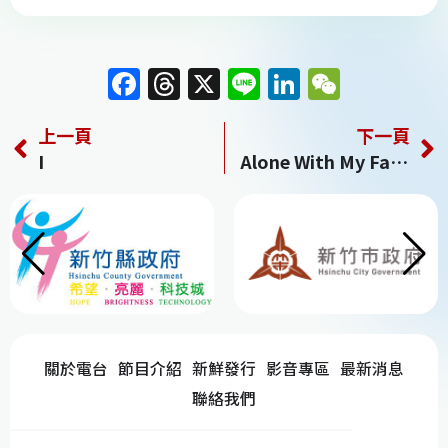
F
T
X
Li
Li
W
a
h
n
n
e
上一頁
下一頁
c
re
e
k
C
I
Alone With My Faith信念不移
e
a
e
h
b
d
dI
at
o
s
n
o
k
關於電台
節目介紹
新鮮發行
影音專區
最新消息
聯絡我們