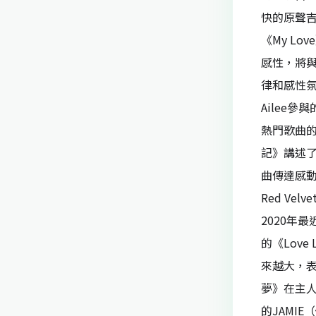
快的原聲吉
《My L
感性，將與
律和感性氛
Ailee參
熱門歌曲的
記》講述
曲傳達感動
Red V
2020年
的《Lov
來越大，表
夢》在主
的JAMI