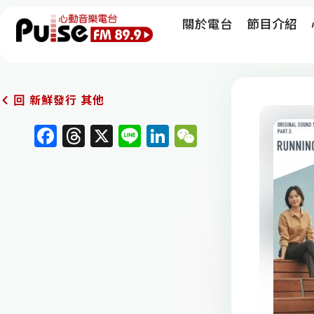
關於電台
節目介紹
新鮮發行 其他
回
F
T
X
Li
Li
W
a
h
n
n
e
c
re
e
k
C
e
a
e
h
b
d
dI
at
o
s
n
o
k