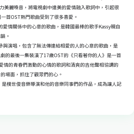
）的魅力美麗嗓音，將電視劇中達美的愛情融入歌詞中，引起很
另一首OST熱門歌曲受到了很多喜愛。
的愛情關係中的心意的歌曲，是韓國最棒的歌手Kassy親自
餘韻。
恩地參與演唱，包含了無法傳達給相愛的人的心意的歌曲，是
劇的最後一集裝潢了17歲OST的《只看著你的人》是一首
擁有愛情的青春們激動的心情的歌詞和清爽的吉他聲相協調的
愛的場面，抓住了觀眾們的心。
樂，是樸世俊音樂導演和他的音樂同事們的作品，成為讓人記