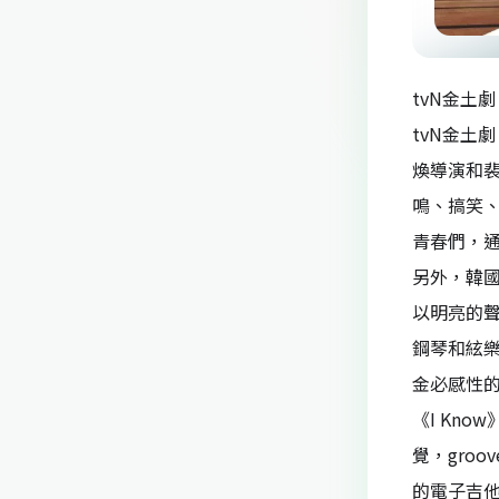
tvN金土劇《
tvN金土
煥導演和
鳴、搞笑
青春們，
另外，韓國
以明亮的聲
鋼琴和絃樂
金必感性
《I Kn
覺，gro
的電子吉他