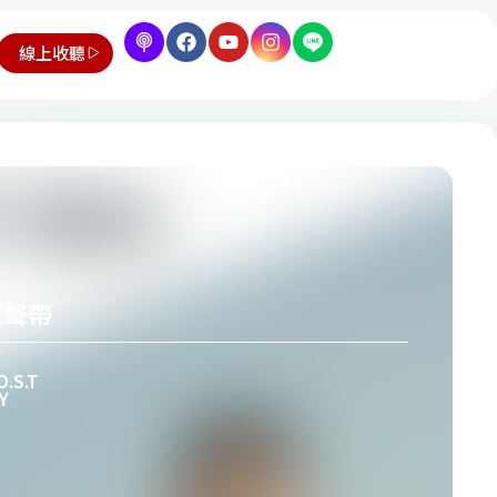
線上收聽
原聲帶
S.T
Y