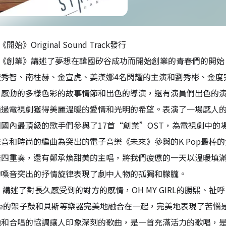
開始》Original Sound Track發行
劇《創業》講述了夢想在韓國矽谷成功而開始創業的青春們的開始（
裴秀智、南柱赫、金宣虎、姜漢娜4名閃耀的主演和劉秀彬、金度
、感動的多樣色彩的故事情節和出色的導演，還有演員們出色的
通過電視劇獲得美麗溫暖的愛情和光明的希望。表演了一場感人
國內最頂級的歌手們參與了17首“創業”OST，為電視劇中
音和時尚的編曲為突出的電子音樂《未來》參與的K Pop最棒的女子組合
四重奏，還有鄭承煥甜美的主唱，將我們疲憊的一天以溫暖填滿的《
的嗓音突出的抒情旋律表現了劇中人物的孤獨和朦朧。
ow》講述了對長久感受到的對方的感情，OH MY GIRL的勝熙、
ove的架子鼓和貝斯等樂器完美地融合在一起，完美地表現了苦惱是愛
和合唱的協調讓人印象深刻的歌曲，是一首充滿活力的歌唱，是青春們