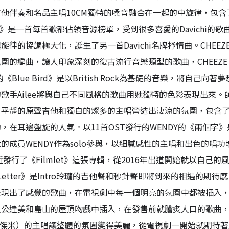
他伴奏和名品主唱10CM獨特的嗓音融合在一起的中旋律，包
ove》是一首每首歌都佔領音源榜單，受到很多喜愛的Davich
旋律的協調極大化，誕生了另一首Davichi名牌抒情曲。CHE
圍的編曲，讓人印象深刻的復古流行音樂類型的歌曲，CHEEZ
與的《Blue Bird》是以British Rock為基礎的音樂，
歌手Ailee將與自己不同風格的歌曲用她獨特的色彩表現出來
了平靜的原聲吉他和獨白的燦多的主唱營造出淒涼的氛圍，包含
，在耳邊盤旋的人氣。以11首OST發行的WENDY的《兩個
elvet的成員WENDY作為solo參與，以細膩感性的主唱和出色
最近發行了《Filmlet》這張專輯，從2016年出道開始就以
e Letter》是Intro玲瓏的吉他聲和秒針聲即將到來的相遇
現出了感覺的歌曲，在電視劇中每一個明亮的氛圍中都被插入，受
人公達美和島山的屋頂吻戲中插入，在發售前就膾炙人口的歌曲
E（傑米）的主唱讓整體的氛圍變得美麗，從電視劇一開始就期待