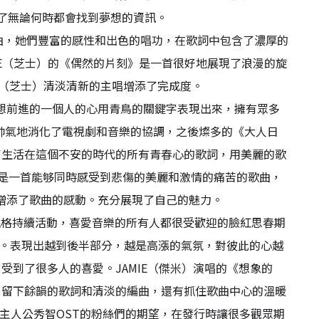
含了無論何時都會找到夢想的資訊。
i的歌曲，她們豐富的感性和出色的唱功，在歌詞中包含了濃厚的
EZE（芝士）的《偶然的片刻》是一首很好地展現了浪漫的旋
E（芝士）清淡清新的主唱增添了完成度。
將自己向著夢想前進的一個人的心用青鳥的關鍵字表現出來，擁有眾多
。帥氣地消化了電視劇和音樂的協調，之後燦多的《大人日
了生活在這個不安的時代的所有青春心的歌詞，用美麗的歌
字》是一首能够同時感受到悲傷的美麗和激情的痛苦的歌曲，
的唱功增添了歌曲的感動。充分展現了自己的魅力。
自己的風格持續活動，喜愛音樂的所有人都很受歡迎的臉紅思春期
的期待感。表現出越到後半部分，越是高漲的氣氛，對彼此的心越
到了很多人的喜愛。JAMIE（傑米）演唱的《想象的
，留下餘韻的歌詞和清淡的編曲，還有抓住歌曲中心的溫暖
著主人公秀智OST的粉絲們的期望，在發行時讓很多觀眾期