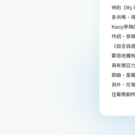
待的《My
多共鳴，得
Kassy
作詞，參
《自言自語
鄭恩地獨有
具有號召力
歌曲，是
另外，在第
住電視劇