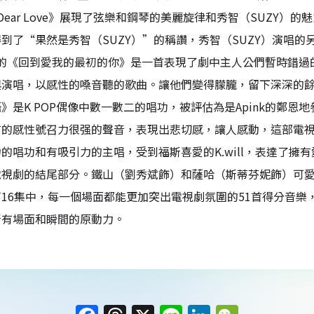
 Dear Love》展現了弦樂和鋼琴的美麗旋律和秀智（SUZY
到了“果然是秀智（SUZY）”的稱讚，秀智（SUZY）演唱的
參與的《回到愛我的最初的你》是一首表現了劇中主人公們暫時錯過
與演唱，以感性的嗓音聽的歌曲。讓他們變得朦朧，留下深深的
》是K POP偶像中數一數二的唱功，被評估為是Apink的鄭
的感性號召力很强的聲音，表現出悲切感，讓人感動，這部電視
的唱功和有吸引力的主唱，受到福斯喜愛的K.will，表達了
電視劇的結尾部分。鐵山（劉秀斌飾）和薩哈（斯蒂芬妮飾）可
16集中，每一個場面都能更加突出電視劇氛圍的51首得分音
所有場面和瞬間的原動力。