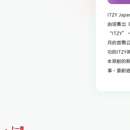
ITZY Ja
由培養出《T
“ITZY”
月的首爾公演
功的ITZY
本原創的新
事，要創
上一頁