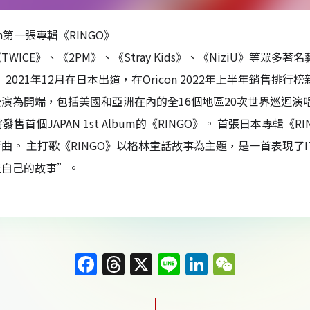
pan第一張專輯《RINGO》
WICE》、《2PM》、《Stray Kids》、《NiziU》等眾多
。 2021年12月在日本出道，在Oricon 2022年上半年銷售排
為開端，包括美國和亞洲在內的全16個地區20次世界巡迴演唱會ITZY 
將發售首個JAPAN 1st Album的《RINGO》。 首張日本專輯
曲。 主打歌《RINGO》以格林童話故事為主題，是一首表現了
造自己的故事”。
F
T
X
Li
Li
W
a
h
n
n
e
c
re
e
k
C