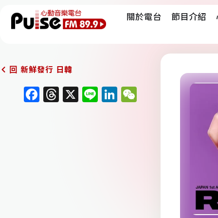
關於電台
節目介紹
新鮮發行 日韓
回
F
T
X
Li
Li
W
a
h
n
n
e
c
re
e
k
C
e
a
e
h
b
d
dI
at
o
s
n
o
k