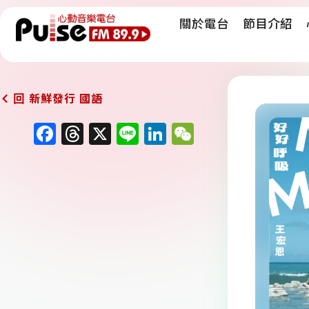
關於電台
節目介紹
新鮮發行 國語
回
F
T
X
Li
Li
W
a
h
n
n
e
c
re
e
k
C
e
a
e
h
b
d
dI
at
o
s
n
o
k