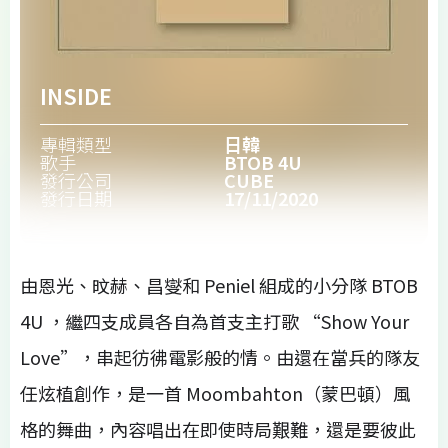
INSIDE
專輯類型
日韓
歌手
BTOB 4U
發行公司
CUBE
發行日期
17/11/2020
由恩光、旼赫、昌燮和 Peniel 組成的小分隊 BTOB
4U ，繼四支成員各自為首支主打歌 “Show Your
Love”，串起彷彿電影般的情。由還在當兵的隊友
任炫植創作，是一首 Moombahton（蒙巴頓）風
格的舞曲，內容唱出在即使時局艱難，還是要彼此