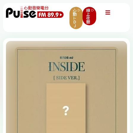
心
線
動
上
i-
收
D
聽
J