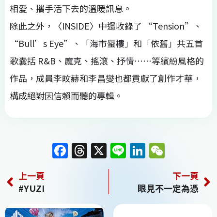
相愛、攜手活下去的溫暖訊息。
除此之外，〈INSIDE〉中還收錄了 “Tension”、
“Bull’s Eye”、「海市蜃樓」和「依舊」共五首
歌囊括 R&B、龐克、搖滾、抒情⋯⋯等繽紛風格的
作品，成員李旼赫和李昌燮也都貢獻了創作才華，
構成絕對因信賴而聽的專輯。
F
T
X
Li
Li
W
a
h
n
n
e
上一頁
下一頁
c
re
e
k
C
#YUZI
眼見不一定為憑
e
a
e
h
b
d
dI
at