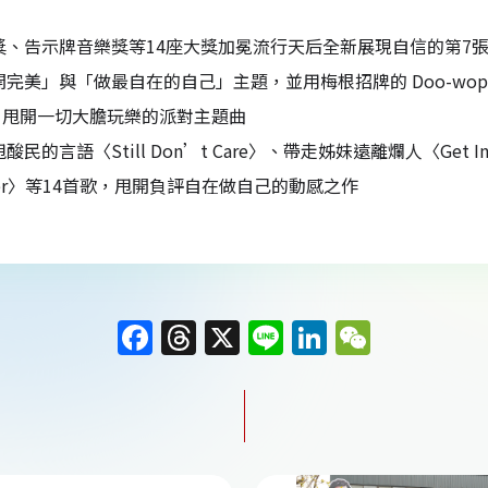
獎、告示牌音樂獎等14座大獎加冕流行天后全新展現自信的第7
開完美」與「做最自在的自己」主題，並用梅根招牌的 Doo-w
，甩開一切大膽玩樂的派對主題曲
酸民的言語〈Still Don’t Care〉、帶走姊妹遠離爛人〈Get
mer〉等14首歌，甩開負評自在做自己的動感之作
F
T
X
Li
Li
W
a
h
n
n
e
c
re
e
k
C
e
a
e
h
b
d
dI
at