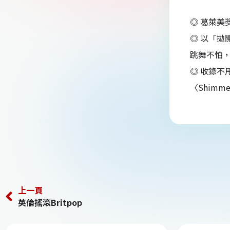
◎ 葛萊美
◎ 以「拋
跳舞不怕
◎ 收錄不甩
〈Shim
上一頁
英倫搖滾Britpop