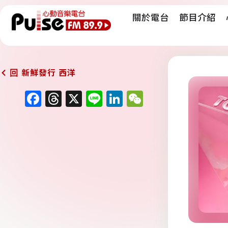
關於電台
節目介紹
新鮮發行 西洋
回
F
T
X
Li
Li
W
a
h
n
n
e
c
re
e
k
C
e
a
e
h
b
d
dI
at
o
s
n
o
k