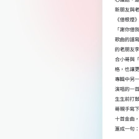
新朋友與
《借根煙
「謝你借
歌曲的譜
的老朋友
合小哥與「
格，也讓
專輯中另
演唱的一
生生前打
哥親手寫
十首金曲
滙成一句