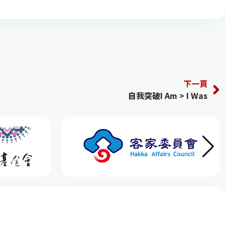
下一頁
自我突破I Am > I Was