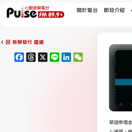
關於電台
節目介紹
新鮮發行 國語
回
F
T
X
Li
Li
W
a
h
n
n
e
c
re
e
k
C
e
a
e
h
b
d
dI
at
o
s
n
o
k
華語樂壇
心議題。