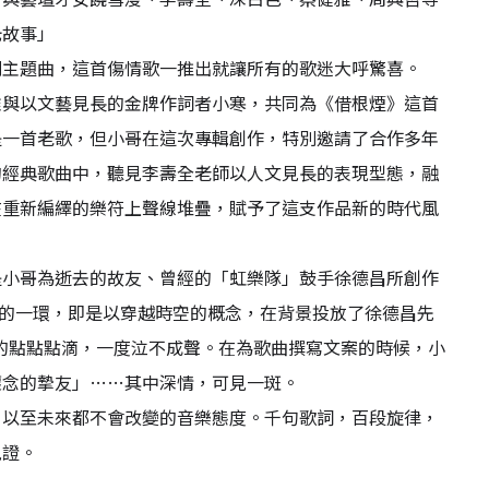
光故事」
劇主題曲，這首傷情歌一推出就讓所有的歌迷大呼驚喜。
雅與以文藝見長的金牌作詞者小寒，共同為《借根煙》這首
是一首老歌，但小哥在這次專輯創作，特別邀請了合作多年
的經典歌曲中，聽見李壽全老師以人文見長的表現型態，融
方式，在重新編繹的樂符上聲線堆疊，賦予了這支作品新的時代風
是小哥為逝去的故友、曾經的「虹樂隊」鼓手徐德昌所創作
作的一環，即是以穿越時空的概念，在背景投放了徐德昌先
的點點點滴，一度泣不成聲。在為歌曲撰寫文案的時候，小
懷念的摯友」……其中深情，可見一斑。
，以至未來都不會改變的音樂態度。千句歌詞，百段旋律，
見證。