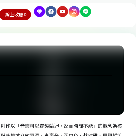
線上收聽
輯創作以「音樂可以穿越輪迴，然而時間不能」的概念為核
柯與藝壇才女饒雪漫、李壽全、深白色、蔡健雅、周興哲等