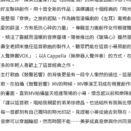
老好友聯袂創作，用十首全新的作品；演繹講述十個經典的「時
》是整個「穿樂」之旅的起點。作為饒雪漫編劇的《左耳》電視
我愛的餘溫，方有抵抗心碎的力量」。專輯並力邀創作女伶蔡健
寫，傾注了震撼而溫暖的音樂靈魂。隨後推出的《玻璃心》雖然
李壽全老師來擔任這首歌曲的製作人。聽眾們能在這首小哥原創
人聲樂團VOX.」；以A Cappella（無樂器人聲伴奏）的
更多的年輕人喜歡上了這首經典之作。
一主打歌曲《鼓聲若響》的背後更是有一段令人慟然的過往。這
首歌。在拍攝《鼓聲若響》MV的時候，MV導演王羽成在視覺創
鼓的畫面，直到MV拍攝當天抵達現場的小哥，懷念起以前和樂隊
下「謹以這首歌，唱給我親愛的弟弟徐德昌，也送給所有我無比
，每一首都刻有自己獨特的時光印記，見證著小哥從過去到現在
：音樂可以穿越輪迴，然而時間不能⋯⋯美夢成真音樂與你共同