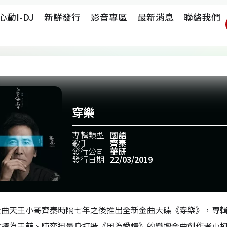
心動i-DJ
新鮮發行
影音專區
最新消息
聯絡我們
穿樂
專輯類型
國語
歌手
齊秦
發行公司
華研
發行日期
22/03/2019
金曲天王小哥齊秦時隔七年之後推出全新金曲大碟《穿樂》，專
邀請為王菲、陳奕迅量身打造《因為愛情》的樂壇金曲創作者小