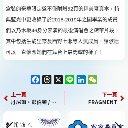
盒裝的豪華限定盤不僅附贈52頁的精美寫真本，特
典藍光中更收錄了於2018-2019年之間畢業的成員
們以乃木坂46身分表演的最後演唱會之精華片段，
其中包括生駒里奈及西野七瀨等人氣成員，讓歌迷
可以一直懷念她們在舞台上最閃耀的樣子！
F
T
X
Li
Li
W
a
h
n
n
e
上一頁
下一頁
c
re
e
k
C
丹尼爾‧彭伯頓 / 蜘蛛人：新宇宙 電影原聲配樂
FRAGMENT
e
a
e
h
b
d
dI
at
o
s
n