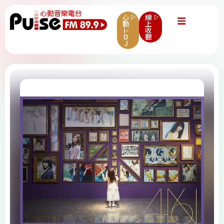
心
線
動
上
i-
收
D
聽
J