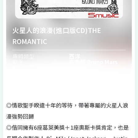
火星人的浪漫(進口版CD)THE
ROMANTIC
專輯類型
西洋
歌手
布魯諾 Bruno Mars
發行公司
華納
發行日期
27/02/2026
◎情歌聖手睽違十年的等待，帶著專屬的火星人浪
漫強勢回歸
◎偕同擁有6座葛萊美獎＋1座奧斯卡獎肯定，也是