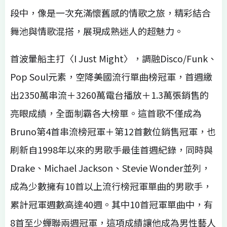
段中，像是一次充滿懷舊感的情歌之旅，精彩結合
舞池與情歌混搭，展現成熟迷人的超魅力。
首波暈船主打〈I Just Might〉，調融Disco/Funk、
Pop Soul元素，空降美國流行單曲榜冠軍，首週繳
出2350萬串流＋3260萬電台播放＋1.3萬張銷售的
亮眼成績，全面制霸各大榜單。這首歌不僅成為
Bruno第4首串流榜冠軍＋第12首數位銷售冠軍，也
刷新自1998年以來的男歌手最佳首週紀錄，同時與
Drake、Michael Jackson、Stevie Wonder並列，
成為少數擁有10首以上流行榜冠軍單曲的男歌手，
累計冠軍週數高達40週。其中10首冠軍單曲中，有
8首至少蟬聯兩週冠軍，這項成績讓他成為男性藝人