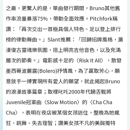
之最，更驚人的是，單曲發行期間，Bruno其他舊
作串流量暴漲75%，帶動全面效應。Pitchfork稱
讚：「再次交出一首極具個人特色、足以登上排行
榜的律動舞曲。」Slant推薦：「回歸招牌風格，瀰
漫復古靈魂樂氛圍，搭上明亮吉他音色，以及充滿
層次的節奏。」電影感十足的〈Risk It All〉，散發
墨西哥波麗露(Bolero)抒情風，為了贏取芳心，願
意放手一搏實現所有愛人的願望，就此揭起Bruno
的浪漫故事篇章；取樣叱吒2000年代饒舌戰將
Juvenile冠軍曲〈Slow Motion〉的〈Cha Cha
Cha〉，表明在夜店被某個女孩迷住，整晚為她瘋
狂、跳舞、失去理智；讚美女孩不凡的美與獨特