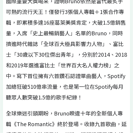
國際重要大獎喝采，證明Bruno依然是當代最炙手
可熱的流行天王！僅發行3張個人專輯＋1張合作專
輯，即累積多達16座葛萊美獎肯定，大破1.5億銷售
量，入席「史上最暢銷藝人」名單的Bruno，同時
擠進時代雜誌「全球百大極具影響力人物」、富比
士「30歲以下30位傑出青年」，分別於2014、2018
和2019年選進富比士「世界百大名人權力榜」之
中。寫下首位擁有六首鑽石認證單曲藝人，Spotify
加總狂破510億串流量，也是第一位在Spotify每月
聽眾人數突破1.5億的歌手紀錄！
全球樂迷引頸期盼，Bruno睽違十年的全新個人專
輯《The Romantic》終於登場。收錄九首歌曲，延