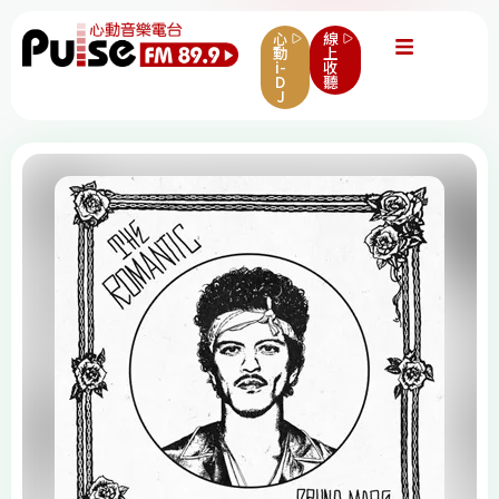
心
線
動
上
i-
收
D
聽
J