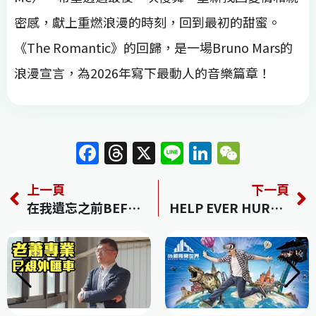
密感，獻上重燃浪漫的時刻，回到最初的甜蜜。
《The Romantic》的回歸，是一場Bruno Mars的
浪漫宣言，為2026年寫下最動人的音樂篇章！
F
T
X
Li
Li
W
a
h
n
n
e
上一頁
下一頁
c
re
e
k
C
在我遺忘之前BEFORE I FORGET
HELP EVER HURT COVER
e
a
e
h
b
d
dI
at
o
s
n
o
k