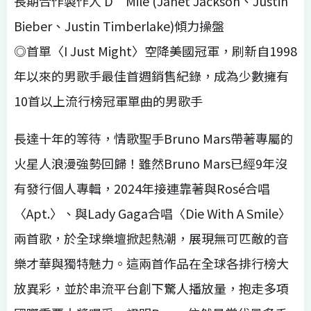
長期合作製作人 D’Mile (Janet Jackson、Justin
Bieber、Justin Timberlake)傾力操盤
◎首單〈I Just Might〉空降美國冠軍，刷新自1998
年以來的男歌手最佳首週銷售紀錄，成為少數擁有
10首以上流行榜冠軍單曲的男歌手
長達十年的等待，情歌聖手Bruno Mars帶著專屬的
火星人浪漫強勢回歸！雖然Bruno Mars已經9年沒
有發行個人專輯，2024年接連靠著與Rosé合唱
〈Apt.〉、與Lady Gaga合唱〈Die With A Smile〉
兩首歌，於全球樂壇掀起熱潮，展現無可匹敵的音
樂才華與獨特魅力。這兩首作品在全球各排行榜大
放異彩，並於串流平台創下驚人播放量，抱走多項