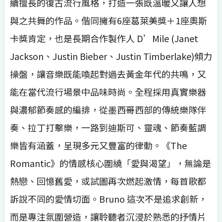
續擅長的復古流行風格，打造一張既溫暖又讓人想
與之共舞的作品。偕同擁有6座葛萊美獎＋1座奧斯
卡獎肯定，也是長期合作製作人 D’Mile (Janet
Jackson、Justin Bieber、Justin Timberlake)傾力
操盤，讓音樂既能喚起對過去黃金年代的共鳴，又
能在當代流行場景中品味時尚。全程採用真實樂器
與濃郁節奏感的編排，從墨西哥西部的傳統樂隊伴
奏、拉丁打擊樂，一路到迪斯可、靈魂、節奏藍調
樂皆有涵蓋，呈現多元又豐富的律動。《The
Romantic》的情感核心圍繞「愛與渴望」，無論是
熱戀、回憶舊愛，或試圖再次燃起激情，每首歌都
訴說不同的愛情切面。Bruno 這次不是追求創新，
而是專注氛圍營造，讓聆聽者沉浸於熟悉的抒情片