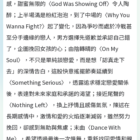
感，甜蜜無限的〈God Was Showing Off〉令人陶
醉；上半場滿是粉紅泡泡，到了中場的〈Why You
Wanna Fight?〉起了變化，因為爭吵而處於冷戰甚
至分手邊緣的戀人，男方選擇先道歉並承認自己錯
了，企圖挽回女孩的心；由陰轉晴的〈On My
Soul〉，不只是單純談戀愛，而是想「認真走下
去」的深情告白，這股快意搖擺節奏延續到
〈Something Serious〉，透露追求穩定戀愛關係
後，表達對未來家庭和承諾的渴望；接近尾聲的
〈Nothing Left〉，換上抒情且感傷氣氛，陳述在
長期感情中，激情和愛的火焰逐漸減弱，雖然努力
挽回，卻感到無助與焦慮；末曲〈Dance With
Me〉，希望透過最後一次慢舞，重新找回愛情和親