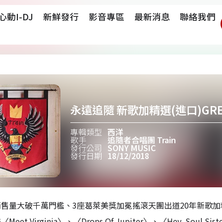
心動i-DJ
新鮮發行
影音專區
最新消息
聯絡我們
永遠追隨 新歌加精選(進口)GREAT
專輯類型
西洋
歌手
追隨者合唱團 Train
發行公司
SONY MUSIC
發行日期
18/12/2018
售量大破千萬門檻、3座葛萊美獎加冕搖滾天團出道20年新歌加
eet Virginia〉、〈Drops Of Jupiter〉、〈Hey, Soul S