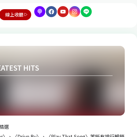
線上收聽
EST HITS
精選
ister〉、〈Drive By〉、〈Play That Song〉等所有排行暢銷