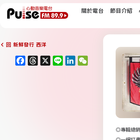
關於電台
節目介紹
新鮮發行 西洋
回
F
T
X
Li
Li
W
a
h
n
n
e
c
re
e
k
C
e
a
e
h
b
d
dI
at
o
s
n
o
k
◎專輯總銷
◎一網打盡〈M