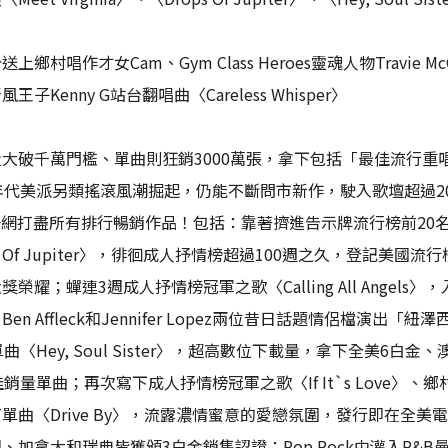
鄉村唱作才女Cam、Gym Class Heroes靈魂人物Travie McCo
王子Kenny G站台翻唱曲〈Careless Whisper〉
大破千萬門檻、單曲則狂銷3000萬張，拿下包括「最佳流行重唱
年代美派另類搖滾風潮掘起，仍能不斷問市新作，駛入歌壇超過20個
，一網打盡所有排行暢銷作品！包括：靠著擠進告示牌流行榜前20名的單
ps Of Jupiter〉，徘徊成人抒情榜超過100週之久，登記
獎榮耀；蟬連3週成人抒情榜冠軍之歌〈Calling All Ange
en Affleck和Jennifer Lopez兩位昔日話題情侶檔演出「紐澤西
單曲〈Hey, Soul Sister〉，超高數位下載量，拿下全美6
最佳銷量單曲；再次寫下成人抒情榜冠軍之歌〈If It`s Love〉
單曲〈Drive By〉，流露濃情蜜意的愛戀氛圍，發行即在全
、加拿大和瑞典皆獲頒3白金銷售認證；Pop Rock中灌入R&B曼