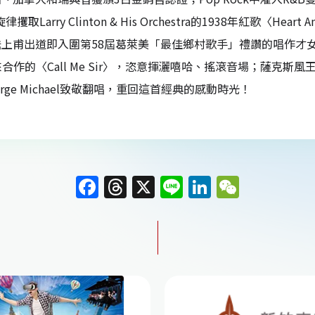
律攫取Larry Clinton & His Orchestra的1938年紅歌
上甫出道即入圍第58屆葛萊美「最佳鄉村歌手」禮讚的唱作才女Cam、多元
來合作的〈Call Me Sir〉，恣意揮灑嘻哈、搖滾音場；薩克斯風王子Ken
rge Michael致敬翻唱，重回這首經典的感動時光！
F
T
X
Li
Li
W
a
h
n
n
e
c
re
e
k
C
e
a
e
h
b
d
dI
at
o
s
n