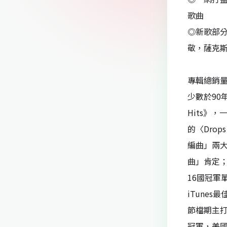
歌曲
◎新歌部分送上
敬，薩克斯風
專輯總銷量
少數於90
Hits》
的〈Dro
編曲」兩大
曲」肯定；B
16國冠軍
iTunes
節檔期主打
冠軍，美國