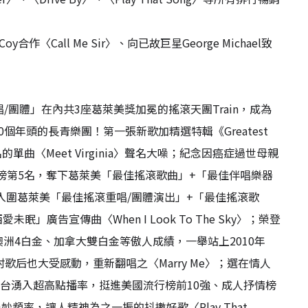
y合作〈Call Me Sir〉、向已故巨星George Michael致
/團體」在內共3座葛萊美獎加冕的搖滾天團Train，成為
年頭的長青樂團！第一張新歌加精選特輯《Greatest
曲〈Meet Virginia〉聲名大噪；紀念因癌症過世母親
美國流行榜第5名，奪下葛萊美「最佳搖滾歌曲」+「最佳伴唱樂器
ls〉，入圍葛萊美「最佳搖滾重唱/團體演出」+「最佳搖滾歌
愛未眠」廣告宣傳曲〈When I Look To The Sky〉；榮登
白金、澳洲4白金、加拿大雙白金等傲人成績，一舉站上2010年
、鄉村歌后也大受感動，重新翻唱之〈Marry Me〉；選在情人
美電台湧入超高點播率，挺進美國流行榜前10強、成人抒情榜
妙頻率，讓人精神為之一振的抖擻好歌〈Play That