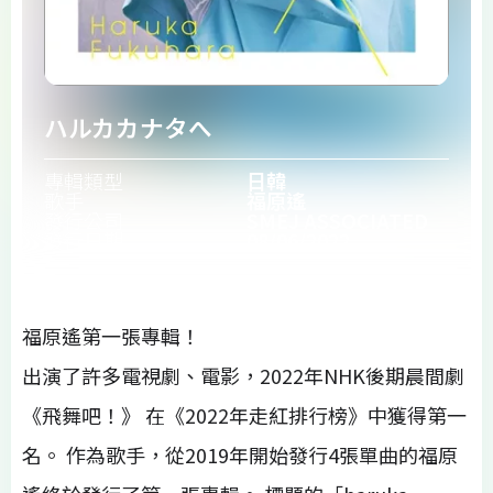
ハルカカナタへ
專輯類型
日韓
歌手
福原遙
發行公司
SMEJ ASSOCIATED
發行日期
08/06/2022
福原遙第一張專輯！
出演了許多電視劇、電影，2022年NHK後期晨間劇
《飛舞吧！》 在《2022年走紅排行榜》中獲得第一
名。 作為歌手，從2019年開始發行4張單曲的福原