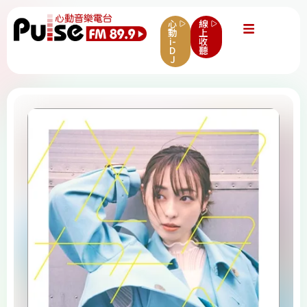
心
線
動
上
i-
收
D
聽
J