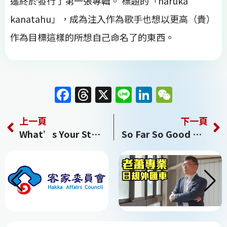
遙終於發行了第一張專輯。 標題的「haruka
kanatahu」，成為注入作為歌手也想以更高（貴）
作為目標這樣的所想自己命名了的東西。
F
T
X
Li
Li
W
a
h
n
n
e
上一頁
下一頁
c
re
e
k
C
What’s Your Story?
So Far So Good 一切都好
e
a
e
h
b
d
dI
at
o
s
n
o
k