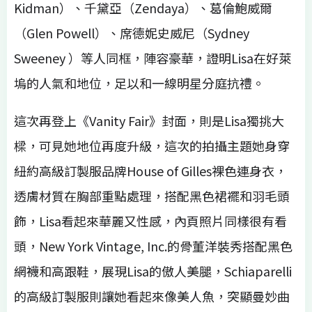
Kidman）、千黛亞（Zendaya）、葛倫鮑威爾
（Glen Powell）、席德妮史威尼（Sydney
Sweeney ）等人同框，陣容豪華，證明Lisa在好萊
塢的人氣和地位，足以和一線明星分庭抗禮。
這次再登上《Vanity Fair》封面，則是Lisa獨挑大
樑，可見她地位再度升級，這次的拍攝主題她身穿
紐約高級訂製服品牌House of Gilles裸色連身衣，
透膚材質在胸部重點處理，搭配黑色裙襬和羽毛頭
飾，Lisa看起來華麗又性感，內頁照片同樣很有看
頭，New York Vintage, Inc.的骨董洋裝秀搭配黑色
網襪和高跟鞋，展現Lisa的傲人美腿，Schiaparelli
的高級訂製服則讓她看起來像美人魚，突顯曼妙曲