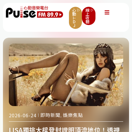
心
線
動
上
i-
收
D
聽
J
即時新聞
娛樂焦點
2026-06-24
,
LISA獨挑大樑登封證明頂流地位！透視