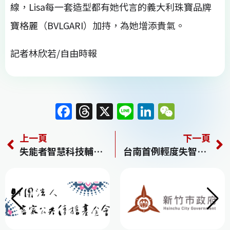
線，Lisa每一套造型都有她代言的義大利珠寶品牌
寶格麗（BVLGARI）加持，為她增添貴氣。
記者林欣若/自由時報
F
T
X
Li
Li
W
a
h
n
n
e
上一頁
下一頁
c
re
e
k
C
失能者智慧科技輔具租賃補助7/1上路 最高補助6萬元
台南首例輕度失智新藥施打滿週年 家人：喜見患者正向改變
e
a
e
h
b
d
dI
at
o
s
n
o
k