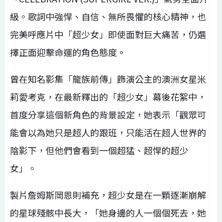
級。歌詞中強悍、自信、無所畏懼的核心精神，也
完美呼應片中「超少女」即使面對巨大痛苦，仍選
擇正面迎擊命運的角色態度。
曾在知名影集「龍族前傳」飾演公主的澳洲女星米
莉愛考克，在最新釋出的「超少女」幕後花絮中，
首度分享這個新角色的背景設定，她表示「觀眾可
能會以為她只是超人的跟班，只能活在超人世界的
陰影下，但他們會看到一個超猛、超悍的超少
女」。
製片詹姆斯岡恩則補充，超少女是在一顆逐漸崩解
的星球殘骸中長大，「她身邊的人一個個死去，她