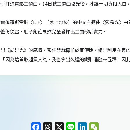
聯手打造電影主題曲，14日該主題曲曝光後，才讓一切真相大白
實俄羅斯電影《ICE》（冰上奇緣）的中文主題曲《愛是光》
一整份便當，肚子飽飽果然完全發揮出金曲歌后實力。
唱出《愛是光》的感情，彭佳慧就算忙於宣傳期，還是利用在家
：「因為這首歌超級大氣，我也拿出久違的鐵肺唱腔來詮釋，因
F
T
X
Li
Li
W