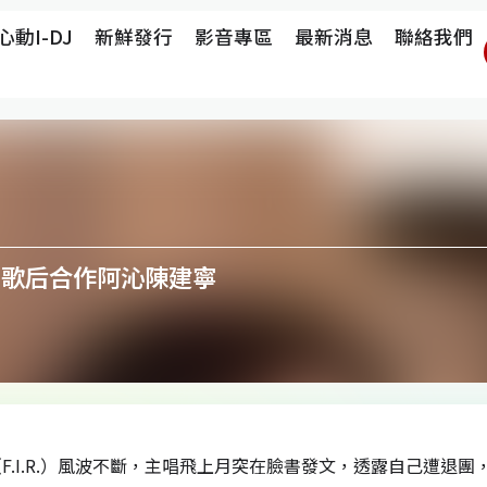
心動i-DJ
新鮮發行
影音專區
最新消息
聯絡我們
 金曲歌后合作阿沁陳建寧
F.I.R.）風波不斷，主唱飛上月突在臉書發文，透露自己遭退