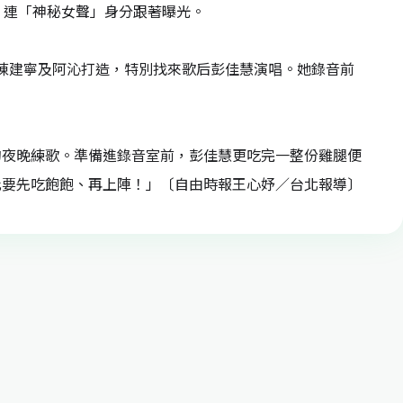
，連「神秘女聲」身分跟著曝光。
由陳建寧及阿沁打造，特別找來歌后彭佳慧演唱。她錄音前
的夜晚練歌。準備進錄音室前，彭佳慧更吃完一整份雞腿便
此要先吃飽飽、再上陣！」〔自由時報王心妤／台北報導〕