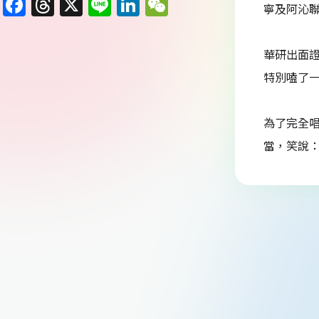
F
T
X
Li
Li
W
寧及阿沁
a
h
n
n
e
c
re
e
k
C
華研出面證
e
a
e
h
特別嗑了
b
d
dI
at
o
s
n
為了完全
o
當，笑說
k