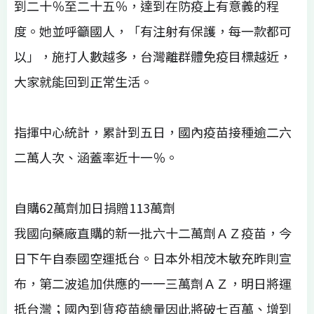
到二十％至二十五％，達到在防疫上有意義的程
度。她並呼籲國人，「有注射有保護，每一款都可
以」，施打人數越多，台灣離群體免疫目標越近，
大家就能回到正常生活。
指揮中心統計，累計到五日，國內疫苗接種逾二六
二萬人次、涵蓋率近十一％。
自購62萬劑加日捐贈113萬劑
我國向藥廠直購的新一批六十二萬劑ＡＺ疫苗，今
日下午自泰國空運抵台。日本外相茂木敏充昨則宣
布，第二波追加供應的一一三萬劑ＡＺ，明日將運
抵台灣；國內到貨疫苗總量因此將破七百萬、增到