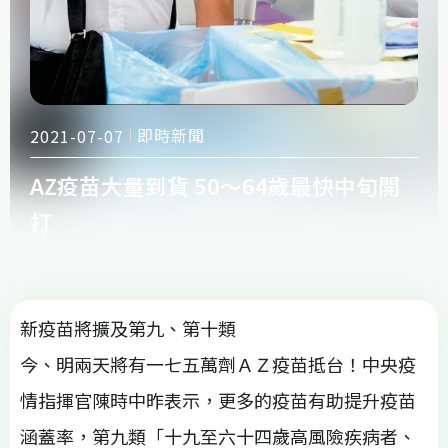
即時新聞
2021-07-07
AZ疫苗大量到貨 50～64歲最快中旬開
打
新疫苗將擴及第九、第十類
今、明兩天將有一七五萬劑ＡＺ疫苗抵台！中央疫
情指揮官陳時中昨表示，更多的疫苗有助提升疫苗
涵蓋率，第九類「十九至六十四歲高風險疾病者、