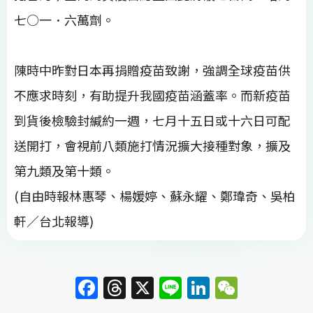
七○一．六萬劑。
陳時中昨對日本再捐贈疫苗致謝，強調全球疫苗供
不應求時刻，有助提升我國疫苗涵蓋率。而新疫苗
到貨後檢驗封緘約一週，七月十五日或十六日可配
送開打，會視前八類施打情況擴大接種對象，擴及
第九類及第十類。
(自由時報林惠琴、楊媛婷、蘇永耀、鄭瑋奇、吳柏
軒／台北報導)
F
T
X
Li
Li
W
a
h
n
n
e