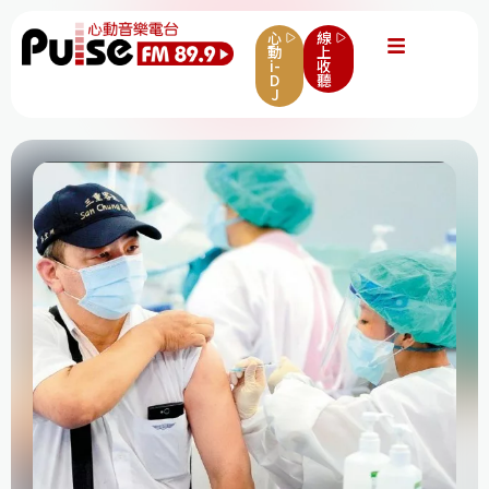
心
線
動
上
i-
收
D
聽
J