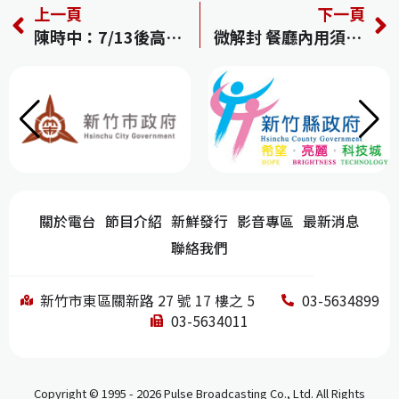
上一頁
下一頁
c
re
e
k
C
陳時中：7/13後高強度管制可走向開放
微解封 餐廳內用須採梅花座、隔板
e
a
e
h
b
d
dI
at
o
s
n
o
k
關於電台
節目介紹
新鮮發行
影音專區
最新消息
聯絡我們
新竹市東區關新路 27 號 17 樓之 5
03-5634899
03-5634011
Copyright © 1995 - 2026 Pulse Broadcasting Co., Ltd. All Rights