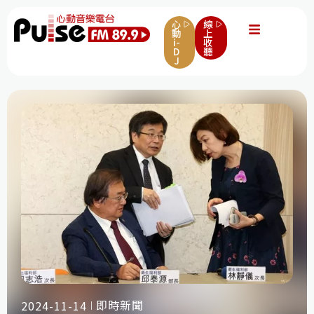
心
線
動
上
i-
收
D
聽
J
即時新聞
2024-11-14