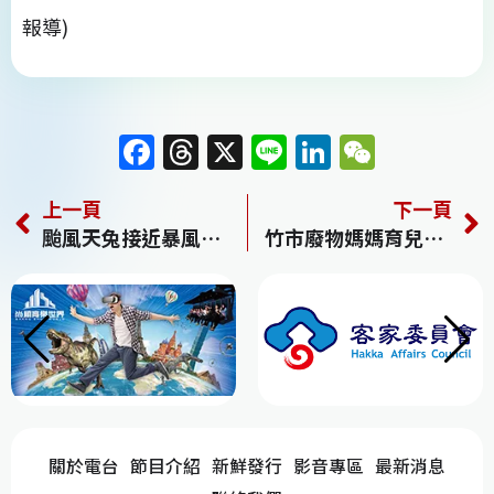
報導)
F
T
X
Li
Li
W
a
h
n
n
e
上一頁
下一頁
c
re
e
k
C
颱風天兔接近暴風圈擴大 海警發布
竹市廢物媽媽育兒農場 遭爆違法
e
a
e
h
b
d
dI
at
o
s
n
o
k
關於電台
節目介紹
新鮮發行
影音專區
最新消息