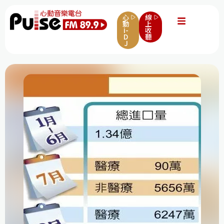
心
線
動
上
i-
收
D
聽
J