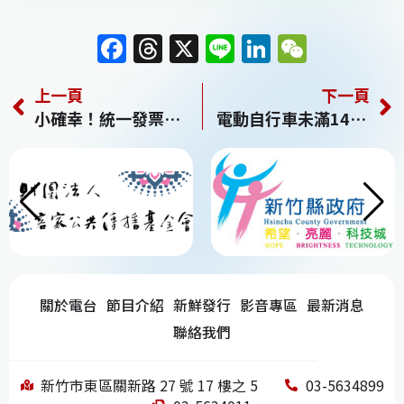
F
T
X
Li
Li
W
a
h
n
n
e
上一頁
下一頁
c
re
e
k
C
小確幸！統一發票增開雲端發票500元獎10萬組
電動自行車未滿14歲騎乘 罰監護人
e
a
e
h
b
d
dI
at
o
s
n
o
k
關於電台
節目介紹
新鮮發行
影音專區
最新消息
聯絡我們
新竹市東區關新路 27 號 17 樓之 5
03-5634899