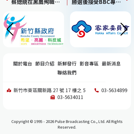
蔡總統在黑鷹殉職將士靈前宣布核定國軍三項加給
勝選後接受BBC專訪！蔡英文：中國須面對現實、尊重台灣
e
a
e
h
b
d
dI
at
o
s
n
o
k
關於電台
節目介紹
新鮮發行
影音專區
最新消息
聯絡我們
新竹市東區關新路 27 號 17 樓之 5
03-5634899
03-5634011
Copyright © 1995 - 2026 Pulse Broadcasting Co., Ltd. All Rights
Reserved.