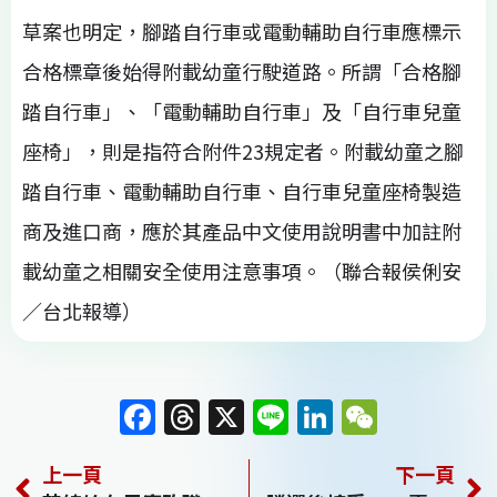
草案也明定，腳踏自行車或電動輔助自行車應標示
合格標章後始得附載幼童行駛道路。所謂「合格腳
踏自行車」、「電動輔助自行車」及「自行車兒童
座椅」，則是指符合附件23規定者。附載幼童之腳
踏自行車、電動輔助自行車、自行車兒童座椅製造
商及進口商，應於其產品中文使用說明書中加註附
載幼童之相關安全使用注意事項。（聯合報侯俐安
／台北報導）
F
T
X
Li
Li
W
a
h
n
n
e
上一頁
下一頁
c
re
e
k
C