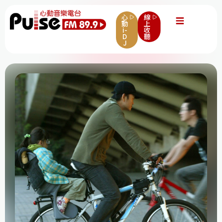
心
線
動
上
i-
收
D
聽
J