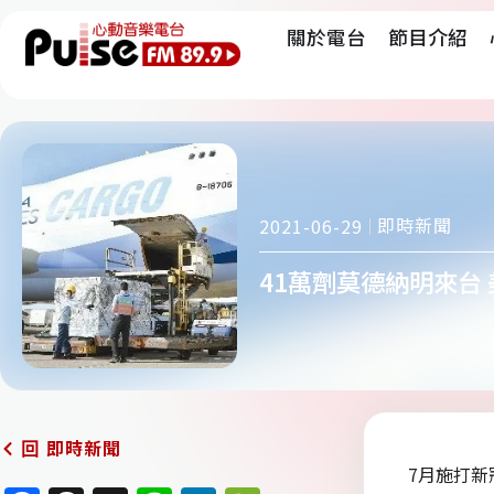
關於電台
節目介紹
即時新聞
2021-06-29
41萬劑莫德納明來台
即時新聞
回
7月施打新