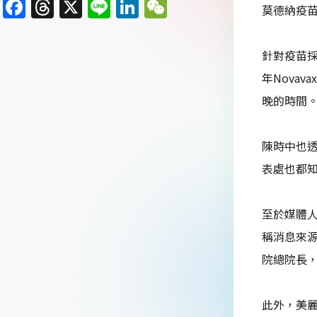
F
T
X
Li
Li
W
莫德納疫苗
a
h
n
n
e
c
re
e
k
C
針對疫苗採
e
a
e
h
年Nova
b
d
dI
at
晚的時間
o
s
n
o
陳時中也透
k
表處也都
至於媒體
稱消息來
院總院長，
此外，美麗