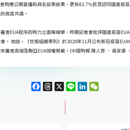
審查時應公開直播和具名投票結果，更有82.7％民眾認同國產
派的高度共識。
審查EUA程序的時力立委陳椒華，昨開記者會批評國產疫苗EU
會。 她說，《世衛組織準則》於2020年11月公布新冠疫苗E
來審查高端及聯亞EUA授權規範。(中國時報 陳人齊 、 吳家豪 、
F
T
X
Li
Li
W
a
h
n
n
e
c
re
e
k
C
e
a
e
h
b
d
dI
at