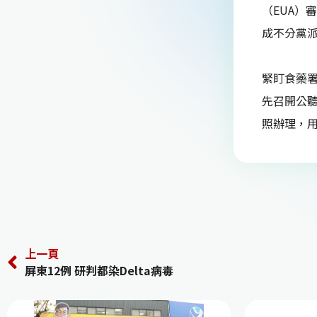
（EUA）
成不分黨
緊盯食藥署
先召開公聽
照辦理，用
上一頁
屏東12例 研判都染Delta病毒