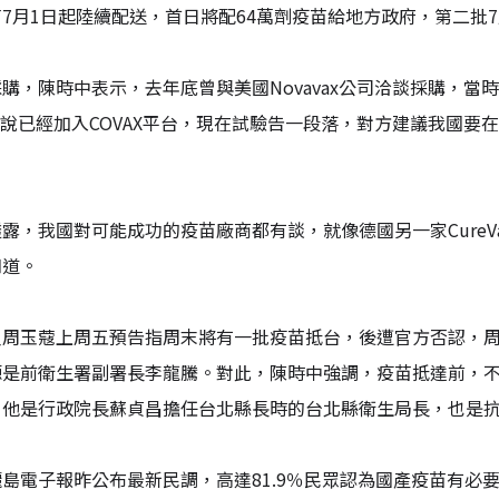
7月1日起陸續配送，首日將配64萬劑疫苗給地方政府，第二批7
購，陳時中表示，去年底曾與美國Novavax公司洽談採購，
vax說已經加入COVAX平台，現在試驗告一段落，對方建議我
。
露，我國對可能成功的疫苗廠商都有談，就像德國另一家Cure
知道。
人周玉蔻上周五預告指周末將有一批疫苗抵台，後遭官方否認，周
源是前衛生署副署長李龍騰。對此，陳時中強調，疫苗抵達前，不
他是行政院長蘇貞昌擔任台北縣長時的台北縣衛生局長，也是抗S
島電子報昨公布最新民調，高達81.9％民眾認為國產疫苗有必要