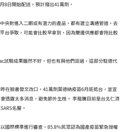
月8日開始配送，預計撥出41萬劑，
當時中央對進入二期或有潛力的產品，都有建立溝通管道，去
國要在平台爭取，可能會比較早拿到，因為雙邊供應都會拖比較
Vac試驗成果雖然不好，但也有與他們談過，這部分駐德代
昨在臉書發文改口，41萬劑莫德納疫苗6月底抵台，並宣
會透露太多消息，避免節外生枝。 李龍騰目前是台北仁濟
ARS名醫。
以國際標準進行審查，85.8％民眾認為國產疫苗緊急授權