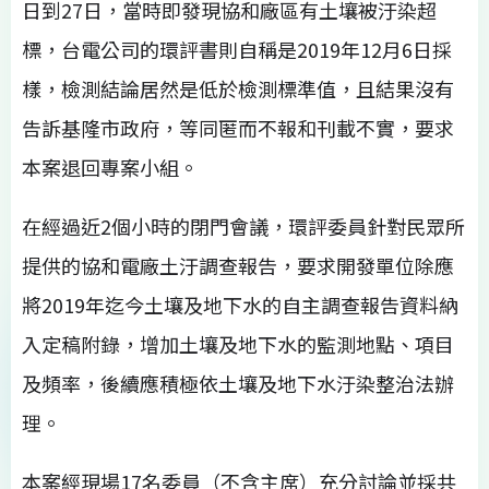
日到27日，當時即發現協和廠區有土壤被汙染超
標，台電公司的環評書則自稱是2019年12月6日採
樣，檢測結論居然是低於檢測標準值，且結果沒有
告訴基隆市政府，等同匿而不報和刊載不實，要求
本案退回專案小組。
在經過近2個小時的閉門會議，環評委員針對民眾所
提供的協和電廠土汙調查報告，要求開發單位除應
將2019年迄今土壤及地下水的自主調查報告資料納
入定稿附錄，增加土壤及地下水的監測地點、項目
及頻率，後續應積極依土壤及地下水汙染整治法辦
理。
本案經現場17名委員（不含主席）充分討論並採共