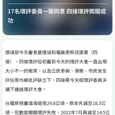
17名環評委員一致同意 四接環評闖關成
功
環境部今天審查基隆協和電廠更新改建案（四
接），四接環評從初審到今天的環評大會一直出現
大小不一的衝突，以及公民參與、港務、市民安全
評估等均被批評缺乏下，四接案今天經環評委員決
議下通過環評大會。
台電原規畫填海造陸29.8公頃，原本先減至18.3公
頃，但數度闖關環評失敗，2022年7月再減至14.5公