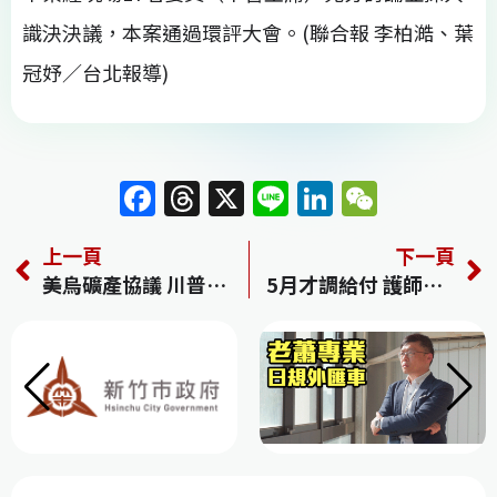
識決決議，本案通過環評大會。(聯合報 李柏澔、葉
冠妤／台北報導)
F
T
X
Li
Li
W
a
h
n
n
e
上一頁
下一頁
c
re
e
k
C
美烏礦產協議 川普稱最快28日簽署
5月才調給付 護師批緩不濟急
e
a
e
h
b
d
dI
at
o
s
n
o
k