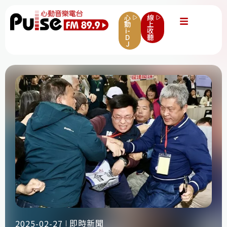
心
線
動
上
i-
收
D
聽
J
即時新聞
2025-02-27