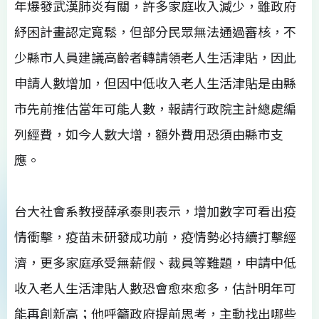
年爆發武漢肺炎有關，許多家庭收入減少，雖政府
紓困計畫認定寬鬆，但部分民眾無法通過審核，不
少縣市人員建議高齡者轉請領老人生活津貼，因此
申請人數增加，但因中低收入老人生活津貼是由縣
市先前推估當年可能人數，報請行政院主計總處編
列經費，如今人數大增，額外費用恐須由縣市支
應。
台大社會系教授薛承泰則表示，增加數字可看出疫
情衝擊，疫苗未研發成功前，疫情勢必持續打擊經
濟，更多家庭承受無薪假、裁員等難題，申請中低
收入老人生活津貼人數恐會愈來愈多，估計明年可
能再創新高；他呼籲政府提前思考，主動找出哪些