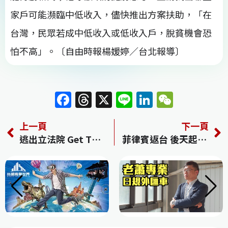
家戶可能瀕臨中低收入，儘快推出方案扶助，「在
台灣，民眾若成中低收入或低收入戶，脫貧機會恐
怕不高」。〔自由時報楊媛婷／台北報導〕
F
T
X
Li
Li
W
a
h
n
n
e
上一頁
下一頁
c
re
e
k
C
逃出立法院 Get The Hell Out
菲律賓返台 後天起集中檢疫
e
a
e
h
b
d
dI
at
o
s
n
o
k