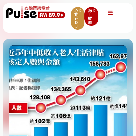
心
線
動
上
i-
收
D
聽
J