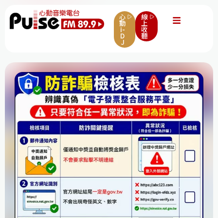
心
線
動
上
i-
收
D
聽
J