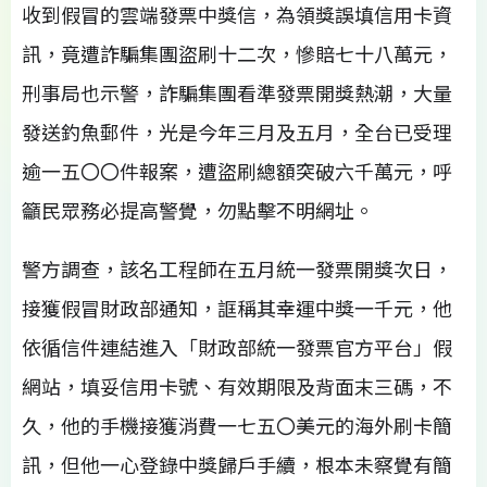
收到假冒的雲端發票中獎信，為領獎誤填信用卡資
訊，竟遭詐騙集團盜刷十二次，慘賠七十八萬元，
刑事局也示警，詐騙集團看準發票開獎熱潮，大量
發送釣魚郵件，光是今年三月及五月，全台已受理
逾一五〇〇件報案，遭盜刷總額突破六千萬元，呼
籲民眾務必提高警覺，勿點擊不明網址。
警方調查，該名工程師在五月統一發票開獎次日，
接獲假冒財政部通知，誆稱其幸運中獎一千元，他
依循信件連結進入「財政部統一發票官方平台」假
網站，填妥信用卡號、有效期限及背面末三碼，不
久，他的手機接獲消費一七五〇美元的海外刷卡簡
訊，但他一心登錄中獎歸戶手續，根本未察覺有簡