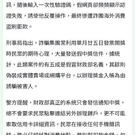
訊，隨後輸入一次性驗證碼，假網頁卻頻頻顯示認
證失敗，誘使他反覆操作，最終慘遭詐團海外消費
盜刷鉅款。
刑事局指出，詐騙集團常利用單月廿五日發票開獎
時民眾的期待心理，大量發送假中獎信件，據統
計，此類案件約有五成是假冒財政部名義，其餘則
偽裝成實體賣場或網購平台，以辦理獎金入帳為由
誘騙被害人。
警方提醒，財政部真正的系統只會發信通知中獎，
絕不會要求民眾點擊連結另外辦理歸戶，更不可能
索取信用卡詳細資訊，民眾在接收任何手機簡訊
時，務必仔細核對消費地點、幣別與扣款金額，勿