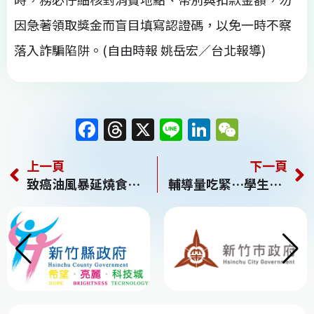
因急著領取獎金而盲目填寫認證碼，以免一時不察
落入詐騙陷阱。(自由時報 姚岳宏／台北報導)
F
T
X
Li
Li
W
a
h
n
n
e
上一頁
下一頁
c
re
e
k
C
致癌油風暴延燒食藥署擴大第二層食品下架 石崇良：未改善前不准復工
輔導量吃緊…學生尋求專輔教師協助「最久要等1個月」 校長點2大隱憂
e
a
e
h
b
d
dI
at
o
s
n
o
k