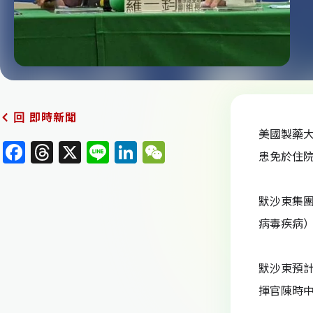
即時新聞
回
美國製藥大
F
T
X
Li
Li
W
患免於住
a
h
n
n
e
c
re
e
k
C
默沙東集團（M
e
a
e
h
病毒疾病
b
d
dI
at
o
s
n
默沙東預計
o
揮官陳時
k