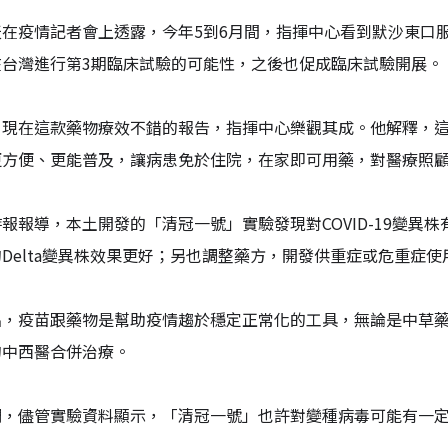
天在疫情記者會上透露，今年5到6月間，指揮中心看到默沙東口
在台灣進行第3期臨床試驗的可能性，之後也促成臨床試驗開展。
現在這款藥物療效不錯的報告，指揮中心樂觀其成。他解釋，這款
更方便、更能普及，讓病患免於住院，在家即可用藥，對醫療照
報報導，本土開發的「清冠一號」實驗發現對COVID-19變異
Delta變異株效果更好；另也調整藥方，開發供重症或危重症
出，疫苗跟藥物是幫助疫情趨於穩定正常化的工具，無論是中草
的中西醫合併治療。
調，儘管實驗資料顯示，「清冠一號」也許對變種病毒可能有一