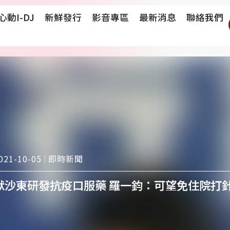
心動i-DJ
新鮮發行
影音專區
最新消息
聯絡我們
即時新聞
021-10-05
默沙東研發抗疫口服藥 羅一鈞：可望免住院打