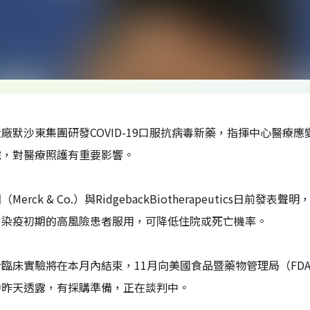
廠默沙東集團研發COVID-19口服抗病毒新藥，指揮中心醫
院，對醫療照護有重要影響。
erck & Co.）與RidgebackBiotherapeutics日前發表聲明
）染疫初期的高風險患者服用，可降低住院或死亡機率。
臨床實驗將在本月內結束，11月向美國食品暨藥物管理局（FD
中昨天透露，有採購準備，正在談判中。