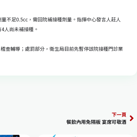
量不足0.5cc，需回院補接種劑量。指揮中心發言人莊人
有4人尚未補接種。
也稽查輔導；處罰部分，衛生局目前先暫停該院接種門診業
下一頁
餐飲內用免隔板 宴席可敬酒