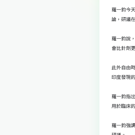
羅一鈞今
論，研議
羅一鈞說，
會比針劑
此外自由時
印度發現的
羅一鈞指
用於臨床
羅一鈞強
研議。