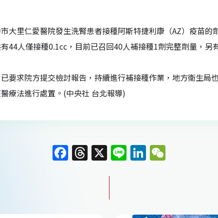
市大里仁愛醫院發生洗腎患者接種阿斯特捷利康（AZ）疫苗的劑
有44人僅接種0.1cc，目前已召回40人補接種1劑完整劑量，另
，已要求院方提交檢討報告，持續進行補接種作業，地方衛生局
醫療法進行處置。(中央社 台北報導)
F
T
X
Li
Li
W
a
h
n
n
e
c
re
e
k
C
e
a
e
h
b
d
dI
at