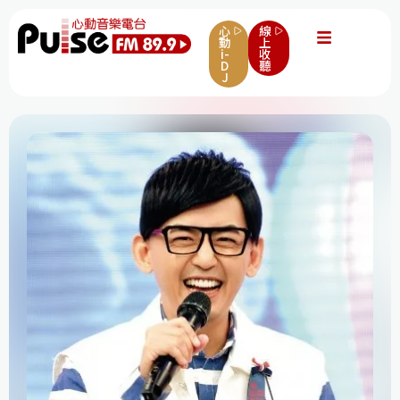
心
線
動
上
i-
收
D
聽
J