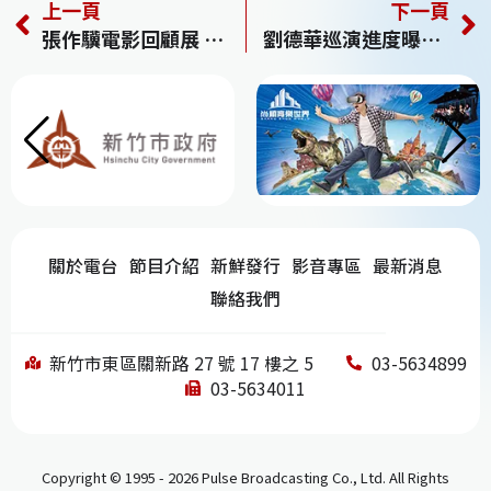
上一頁
下一頁
c
re
e
k
C
張作驥電影回顧展 2部金馬最佳影片重現大銀幕
劉德華巡演進度曝光 驚喜宣布加5場
e
a
e
h
b
d
dI
at
o
s
n
o
k
關於電台
節目介紹
新鮮發行
影音專區
最新消息
聯絡我們
新竹市東區關新路 27 號 17 樓之 5
03-5634899
03-5634011
Copyright © 1995 - 2026 Pulse Broadcasting Co., Ltd. All Rights