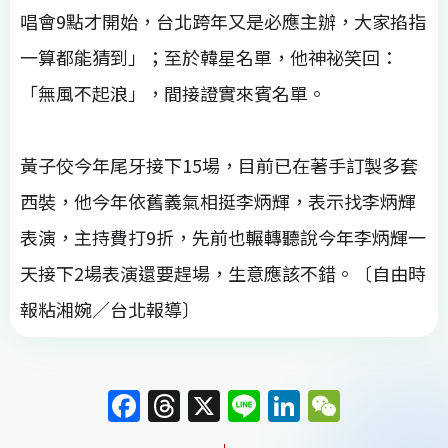
唱會9點才開始，台北跨年又是必應主辦，大家掐指
一算都能猜到」；至於韓星名單，他神祕笑回：
「無風不起浪」，間接證實來賓名單。
黃子佼今年尾牙接下15場，目前已在著手訂製多套
西裝，他今年依舊義氣相挺李炳輝，表示找李炳輝
表演，主持費打9折，先前也輾轉聽說今年李炳輝一
天接下2場表演還要趕場，生意應該不錯。〔自由時
報粘湘婉／台北報導〕
F
T
X
Li
Li
W
a
h
n
n
e