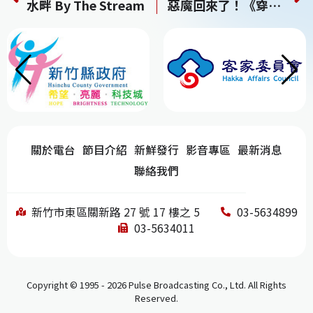
水畔 By The Stream
惡魔回來了！《穿著Prada的惡魔2》梅姨、安海瑟薇正式開工 還找了「他」當女魔頭的尪
e
a
e
h
b
d
dI
at
o
s
n
o
k
關於電台
節目介紹
新鮮發行
影音專區
最新消息
聯絡我們
新竹市東區關新路 27 號 17 樓之 5
03-5634899
03-5634011
Copyright © 1995 - 2026 Pulse Broadcasting Co., Ltd. All Rights
Reserved.