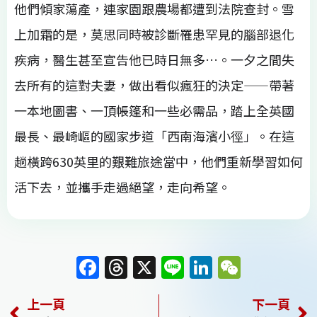
他們傾家蕩產，連家園跟農場都遭到法院查封。雪
上加霜的是，莫思同時被診斷罹患罕見的腦部退化
疾病，醫生甚至宣告他已時日無多…。一夕之間失
去所有的這對夫妻，做出看似瘋狂的決定——帶著
一本地圖書、一頂帳篷和一些必需品，踏上全英國
最長、最崎嶇的國家步道「西南海濱小徑」。在這
趟橫跨630英里的艱難旅途當中，他們重新學習如何
活下去，並攜手走過絕望，走向希望。
F
T
X
Li
Li
W
a
h
n
n
e
上一頁
下一頁
c
re
e
k
C