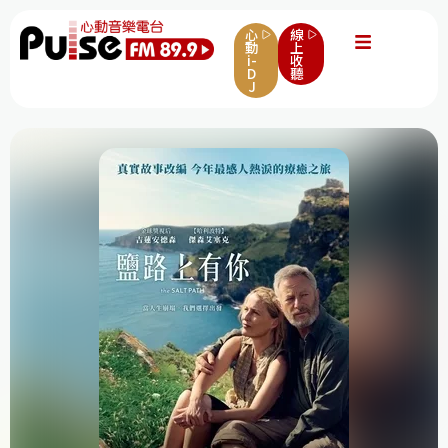
心
線
動
上
i-
收
D
聽
J