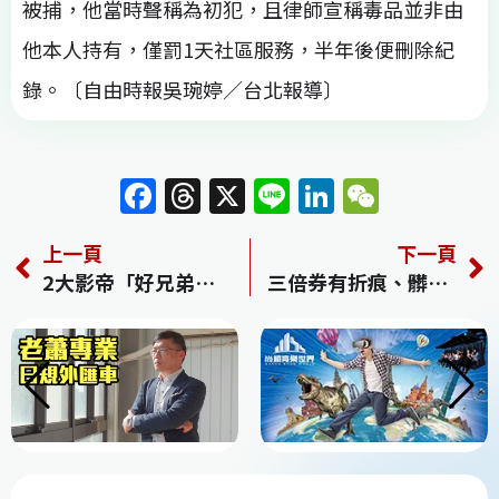
被捕，他當時聲稱為初犯，且律師宣稱毒品並非由
他本人持有，僅罰1天社區服務，半年後便刪除紀
錄。〔自由時報吳琬婷／台北報導〕
F
T
X
Li
Li
W
a
h
n
n
e
上一頁
下一頁
c
re
e
k
C
2大影帝「好兄弟變仇人」 等了7年展開報復！
三倍券有折痕、髒污不能用？ 經濟部說明
e
a
e
h
b
d
dI
at
o
s
n
o
k