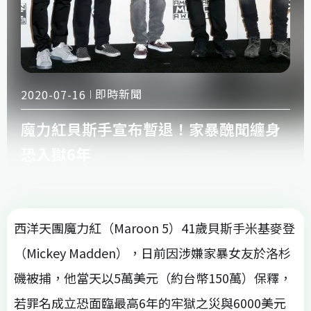
即時新聞
2020-07-16
魔力紅貝斯手宣布暫退！家暴醜聞纏身
恐入獄6年
西洋天團魔力紅（Maroon 5）41歲貝斯手米基麥登
（Mickey Madden），日前因涉嫌家暴女友於洛杉
磯被捕，他當天以5萬美元（約台幣150萬）保釋，
若罪名成立恐面臨最高6年的牢獄之災與6000美元