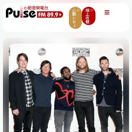
心
線
動
上
i-
收
D
聽
J