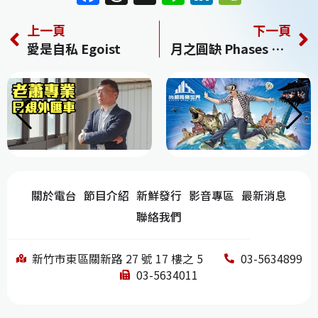
a
h
n
n
e
上一頁
下一頁
c
re
e
k
C
愛是自私 Egoist
月之圓缺 Phases of the Moon
e
a
e
h
b
d
dI
at
o
s
n
o
k
關於電台
節目介紹
新鮮發行
影音專區
最新消息
聯絡我們
新竹市東區關新路 27 號 17 樓之 5
03-5634899
03-5634011