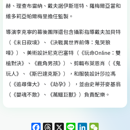
赫、理查布雷納、戴夫諾伊斯塔特、羅梅爾亞當和
維多莉亞帕爾梅里擔任監製。
導演李克寧的幕後團隊還包含攝影指導戴夫加貝特
（《末日寂境》、《決戰異世界前傳：鬼哭狼
嚎》）、美術設計尼克巴塞特（《玩命Online：雙
槍對決》、《鹿角男孩》）、剪輯布萊恩肖（《鬼
玩人》、《斯巴達克斯》），和服裝設計莎拉馮
（《追尋偉大》、《劫孕》），並由史蒂芬麥基翁
（《嬰魂不散》、《萬鱷巨獸》）負責配樂。
F
T
X
Li
Li
W