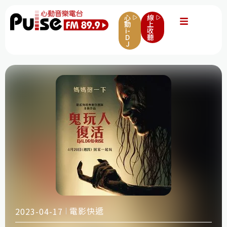
心
線
動
上
i-
收
D
聽
J
電影快遞
2023-04-17