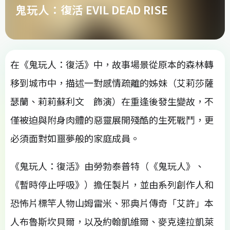
鬼玩人：復活 EVIL DEAD RISE
在《鬼玩人：復活》中，故事場景從原本的森林轉
移到城市中，描述一對感情疏離的姊妹（艾莉莎薩
瑟蘭、莉莉蘇利文 飾演）在重逢後發生變故，不
僅被迫與附身肉體的惡靈展開殘酷的生死戰鬥，更
必須面對如噩夢般的家庭成員。
《鬼玩人：復活》由勞勃泰普特（《鬼玩人》、
《暫時停止呼吸》）擔任製片，並由系列創作人和
恐怖片標竿人物山姆雷米、邪典片傳奇「艾許」本
人布魯斯坎貝爾，以及約翰凱維爾、麥克達拉凱萊