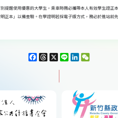
特別提醒使用優惠的大學生，乘車時務必攜帶本人有效學生證正
證明正本」以備查驗。在學證明若採電子版方式，務必於進站前先
F
T
X
Li
Li
W
a
h
n
n
e
c
re
e
k
C
e
a
e
h
b
d
dI
at
o
s
n
o
k