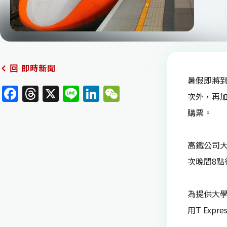
即時新聞
回
暑假即將到
F
T
X
Li
Li
W
次外，再加
a
h
n
n
e
購票。
c
re
e
k
C
e
a
e
h
高鐵公司大
b
d
dI
at
次晚間8點
o
s
n
o
為提供大
k
用T Ex