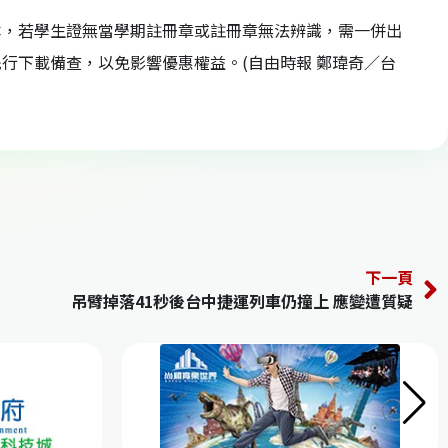
本，若學生證無當學期註冊章或註冊章無法辨識，需一併出
行下載備查，以免影響優惠權益。(自由時報 鄭瑋奇／台
下一頁
吊臂掉落41秒後台中捷運列車仍撞上 應變遭質疑