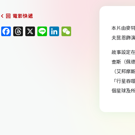
電影快遞
回
本片由麥
F
T
X
Li
Li
W
夫昆恩飾
a
h
n
n
e
c
re
e
k
C
故事設定在
e
a
e
h
查斯（佩德
b
d
dI
at
（艾邦摩
o
s
n
「行星吞噬
o
個星球及
k