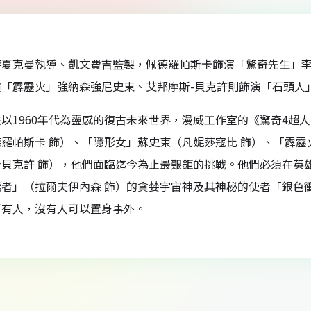
特夏克曼執導、凱文費吉監製，佩德羅帕斯卡飾演「驚奇先生」
演「霹靂火」強納森強尼史東、艾邦摩斯-貝克許則飾演「石頭人
以1960年代為靈感的復古未來世界，漫威工作室的《驚奇4超
羅帕斯卡 飾）、「隱形女」蘇史東（凡妮莎寇比 飾）、「霹靂
斯貝克許 飾），他們面臨迄今為止最艱鉅的挑戰。他們必須在英
者」（拉爾夫伊內森 飾）的貪婪宇宙神及其神秘的使者「銀色
所有人，沒有人可以置身事外。