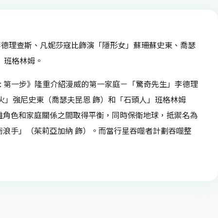
李德理查斯、凡妮莎寇比飾演「隱形女」蘇珊蘇史東、喬瑟
」班格林姆。
人: 第一步》隆重介紹漫威的第一家庭－「驚奇先生」李德理
火」強尼史東（喬瑟夫昆恩 飾）和「石頭人」班格林姆
雄角色和家庭關係之間取得平衡，同時保衛地球，抵禦名為
衝浪手」（茱莉亞加納 飾）。而當行星吞噬者計劃吞噬整