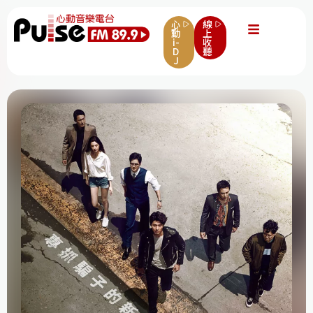
心
線
動
上
i-
收
D
聽
J