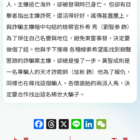
人，主嫌逃亡海外，卻被發現時已⾝亡。 但卻有目
擊者指出主嫌詐死，還活得好好，謠傳甚囂塵上。
與詐騙主嫌暗中勾結的檢察官朴希 秀（劉智泰 飾）
為了保住自己名譽與地位，避免東窗事發，決定要
做個了結。他與手下搜尋 各種線索希望能找到銷聲
匿跡的詐騙案主嫌，卻總是慢了一步。黃智成則是
一名專騙人的天才詐欺師（炫彬 飾）他為了報仇，
同樣也在尋找這個騙人。各懷詭胎的兩派人馬，決
定要合作找出這名稀世大騙子。
F
T
X
Li
Li
W
a
h
n
n
e
上一頁
下一頁