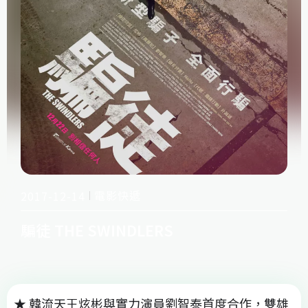
電影快遞
2017-12-14
騙徒 THE SWINDLERS
★ 韓流天王炫彬與實⼒演員劉智泰⾸度合作，雙雄