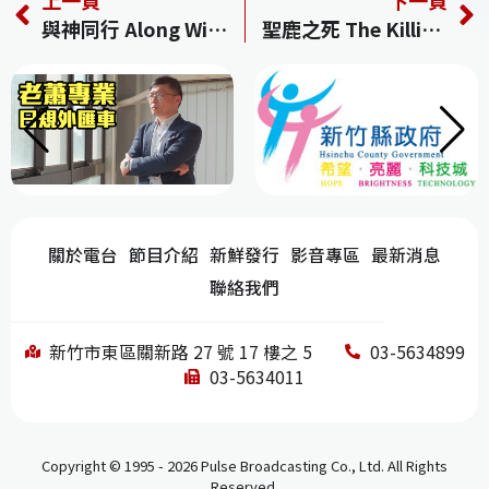
c
re
e
k
C
與神同行 Along With the Gods: The Two Worlds
聖鹿之死 The Killing of a Sacred Deer
e
a
e
h
b
d
dI
at
o
s
n
o
k
關於電台
節目介紹
新鮮發行
影音專區
最新消息
聯絡我們
新竹市東區關新路 27 號 17 樓之 5
03-5634899
03-5634011
Copyright © 1995 - 2026 Pulse Broadcasting Co., Ltd. All Rights
Reserved.