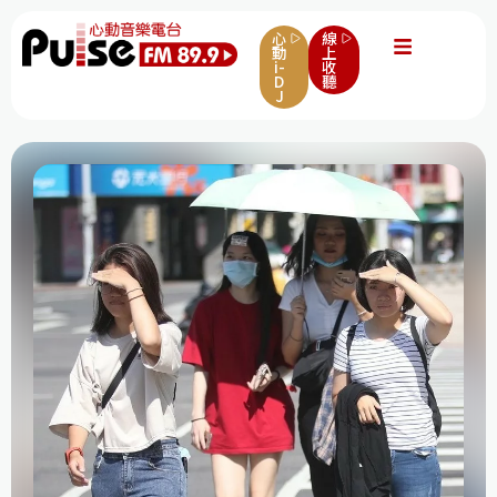
心
線
動
上
i-
收
D
聽
J