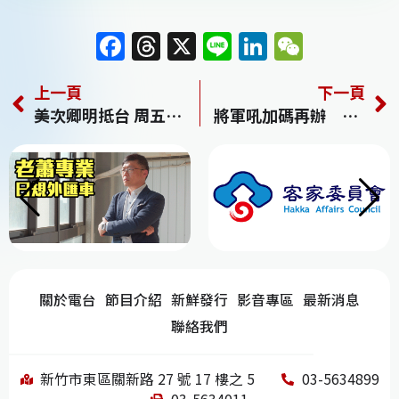
F
T
X
Li
Li
W
a
h
n
n
e
上一頁
下一頁
c
re
e
k
C
美次卿明抵台 周五主持經貿對談
將軍吼加碼再辦 卡司陣容驚見「芳蹤」
e
a
e
h
b
d
dI
at
o
s
n
o
k
關於電台
節目介紹
新鮮發行
影音專區
最新消息
聯絡我們
新竹市東區關新路 27 號 17 樓之 5
03-5634899