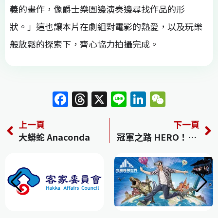
義的畫作，像爵士樂團邊演奏邊尋找作品的形
狀。」這也讓本片在劇組對電影的熱愛，以及玩樂
般放鬆的探索下，齊心協力拍攝完成。
F
T
X
Li
Li
W
a
h
n
n
e
上一頁
下一頁
c
re
e
k
C
大蟒蛇 Anaconda
冠軍之路 HERO！HITO！
e
a
e
h
b
d
dI
at
o
s
n
o
k