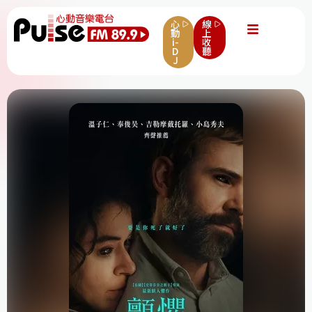
心
線
動
上
i-
收
D
聽
J