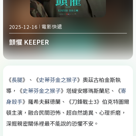
電影快遞
2025-12-16
顫懼 KEEPER
《
長腿
》、《
史蒂芬金之猴子
》奧茲古柏金斯執
導，《
史蒂芬金之猴子
》塔緹安娜瑪斯蘭尼、《
寄
身殺手
》羅希夫蘇德蘭、《刀鋒戰士3》伯克特圖爾
頓主演，融合民間恐怖、超自然詭異、心理折磨，
深掘親密關係裡最不能說的恐懼不安。