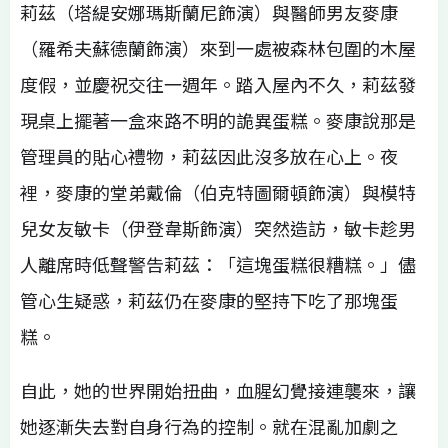
莉茲（塔緹安娜瑪斯蘭尼飾演）與醫師男友麥康
（羅希夫蘇德蘭飾演）來到一處被森林包圍的木屋
度假，並慶祝交往一週年。踏入屋內不久，莉茲發
現桌上擺著一盒來路不明的詭異蛋糕。麥康說那是
管理員的貼心禮物，莉茲因此沒多放在心上。夜
裡，麥康的堂弟戴倫（伯克特圖爾頓飾演）與模特
兒女友敏卡（伊登韋斯飾演）突然造訪，敏卡趁男
人離席時低聲警告莉茲：「這塊蛋糕很糟糕。」儘
管心生疑惑，莉茲仍在麥康的堅持下吃了那塊蛋
糕。
自此，她的世界開始扭曲，血腥幻覺接連襲來，讓
她逐漸失去對自身行為的控制。就在混亂加劇之