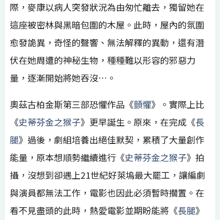
際，麥康以病人突發狀況為由匆忙離去，獨留她在
這座被密林與黑暗包圍的木屋。此時，屋內的氛圍
愈發詭異，奇怪的聲響、無法解釋的異動，還有潛
伏在她周遭的神秘生物，種種難以形容的邪惡力
量，逐漸開始將她吞沒…。
奧茲古柏金斯第三部恐懼作品《
顫懼
》。實際上比
《
史蒂芬金之猴子
》更早誕生。原來，在完成《
長
腿
》過後，劇組培養出絕佳默契，累積了大量創作
能量，原本想順勢繼續進行《
史蒂芬金之猴子
》拍
攝，沒想到卻遇上21世紀好萊塢最大罷工，讓編劇
與演員都無法工作，電影也因此必須暫時擱置。在
看不見盡頭的此時，熱愛電影並期盼能將《
長腿
》