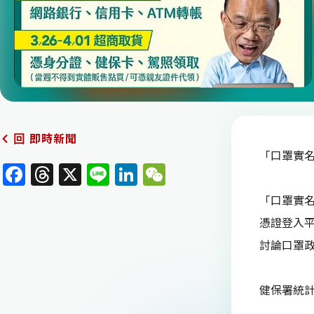
即時新聞
回
「口罩實名
F
T
X
Li
Li
W
a
h
n
n
e
「口罩實名
c
re
e
k
C
憑證登入
e
a
e
h
討論口罩
b
d
dI
at
o
s
n
健保署統計
o