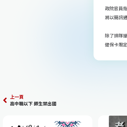
k
政院官員指
將以簡訊
除了排隊
健保卡限
上一頁
高中職以下 師生禁出國