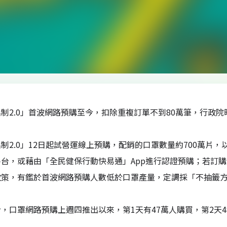
制2.0」首波網路預購至今，扣除重複訂單不到80萬筆，行政
制2.0」12日起試營運線上預購，配銷的口罩數量約700萬片，
平台，或藉由「全民健保行動快易通」App進行認證預購；若訂
政策，有鑑於首波網路預購人數低於口罩產量，定調採「不抽籤
，口罩網路預購上週四推出以來，第1天有47萬人購買，第2天48.