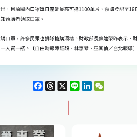
出，目前國內口罩單日產能最高可達1100萬片，預購登記至1
通知預購者領取口罩。
搶購口罩，許多民眾也排隊搶購酒精。財政部長蘇建榮昨表示，
定一人買一瓶。〔自由時報陳鈺馥、林惠琴、巫其倫／台北報導
F
T
X
Li
Li
W
a
h
n
n
e
c
re
e
k
C
e
a
e
h
b
d
dI
at
o
s
n