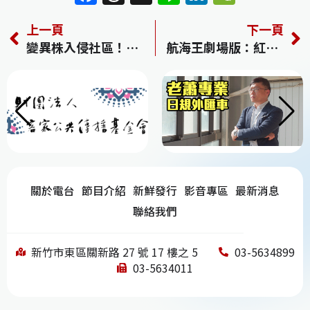
a
h
n
n
e
上一頁
下一頁
c
re
e
k
C
變異株入侵社區！本土首見BA.4 BA.5增33例／王必勝預估BA.5疫情2週後攀升 單日高、低推估6萬、3萬例
航海王劇場版：紅髮歌姬 One Piece Film Red
e
a
e
h
b
d
dI
at
o
s
n
o
k
關於電台
節目介紹
新鮮發行
影音專區
最新消息
聯絡我們
新竹市東區關新路 27 號 17 樓之 5
03-5634899
03-5634011