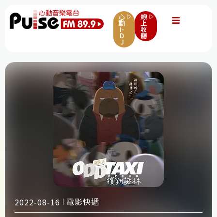
心
線
動
上
i-
收
D
聽
J
電影快遞
2022-08-16