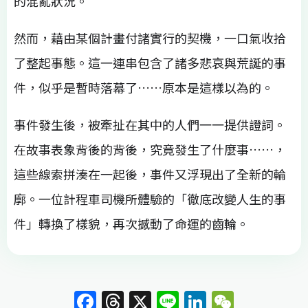
的混亂狀況。
然而，藉由某個計畫付諸實行的契機，一口氣收拾
了整起事態。這一連串包含了諸多悲哀與荒誕的事
件，似乎是暫時落幕了……原本是這樣以為的。
事件發生後，被牽扯在其中的人們一一提供證詞。
在故事表象背後的背後，究竟發生了什麼事……，
這些線索拼湊在一起後，事件又浮現出了全新的輪
廓。一位計程車司機所體驗的「徹底改變人生的事
件」轉換了樣貌，再次撼動了命運的齒輪。
F
T
X
Li
Li
W