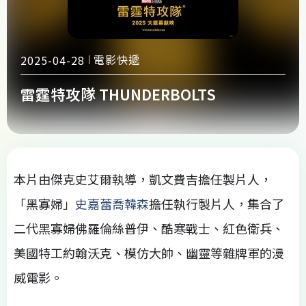
電影快遞
2025-04-28
雷霆特攻隊 THUNDERBOLTS
本片由傑克史艾爾執導，凱文費吉擔任製片人，
「黑寡婦」
史嘉蕾喬韓森
擔任執行製片人，集合了
二代黑寡婦佛羅倫絲普伊、酷寒戰士、紅色衛兵、
美國特工約翰沃克、模仿大帥、幽靈等雜牌軍的漫
威電影。