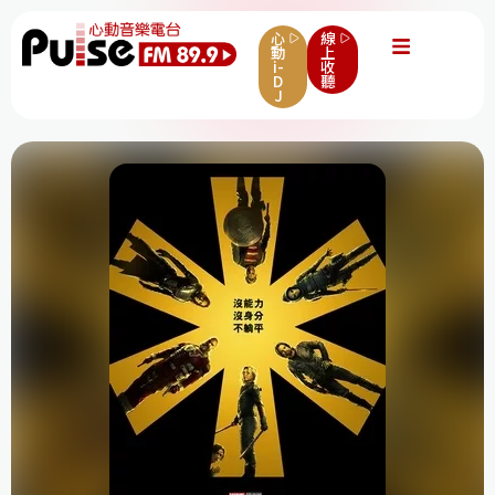
心
線
動
上
i-
收
D
聽
J