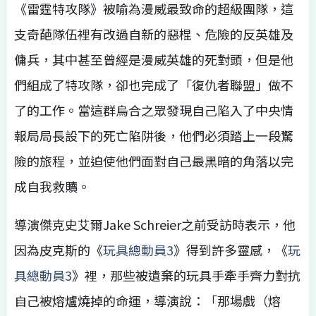
《雷霆特攻隊》被喻為漫威最致命的超級團隊，這
支奇葩隊伍裡有改過自新的惡棍、危險的反英雄及
傭兵，其中甚至曾經是漫威英雄的死對頭，但是他
們組成了特攻隊，卻也完成了「復仇者聯盟」做不
了的工作。當這群烏合之眾發現自己陷入了中央情
報局局長設下的死亡陷阱後，他們必須踏上一段驚
險的旅程，並迫使他們面對自己最黑暗的角落以完
成自我救贖。
導演傑克史艾爾Jake Schreier之前受訪時表示，他
因為皮克斯的《
玩具總動員3
》得到許多靈感，《
玩
具總動員3
》裡，那些被遺棄的玩具手牽手齊力對抗
自己被熔爐燒掉的命運，導演說：「那場戲（熔