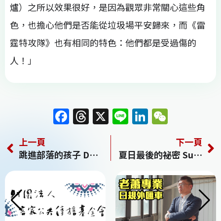
爐）之所以效果很好，是因為觀眾非常關心這些角
色，也擔心他們是否能從垃圾場平安歸來，而《雷
霆特攻隊》也有相同的特色：他們都是受過傷的
人！」
F
T
X
Li
Li
W
a
h
n
n
e
上一頁
下一頁
c
re
e
k
C
跳進部落的孩子 Dancing Home
夏日最後的祕密 Summer Blue Hour
e
a
e
h
b
d
dI
at
o
s
n
o