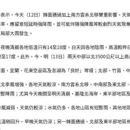
署表示，今天（12日）鋒面通過加上南方雲系北移雙重影響，天
機率，應留意短延時強降雨，並可能伴隨強陣風等較劇烈天氣現
有局部大雨發生。
夜晚清晨各地低溫只有14至18度，白天因各地陰雨，高溫較昨日下
2至17度。此外，今、明（13日）兩天中部以北3500公尺以上
方面，宜蘭、花東空品區及澎湖為「良好」等級；北部、竹苗、
東北季風增強，各地天氣較涼。南方雲系北移，中南部及東北部
短暫陣雨；尤其今天晚間至明天清晨，基隆北海岸、東半部地區
北季風減弱，天氣仍較涼；水氣仍多，各地山區有短暫雨，其他地
地氣溫稍回升，早晚天氣仍涼；另一鋒面通過，北部及東半部地區