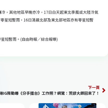
轉冷，其他地區早晚亦冷，17日白天起東北季風或大陸冷氣
零星短暫雨，16日清晨北部及東北部地區亦有零星短暫
星短暫雨。(自由時報／綜合報導)
下一頁
琳IG限動曝《分手擂台》工作照？網驚：荒謬大師回來了！