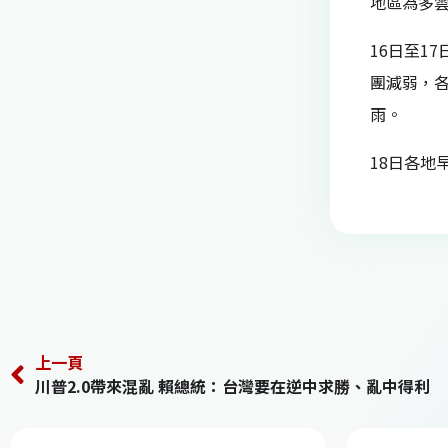
地區為多
16日至1
團減弱，
雨。
18日各地
上一頁
川普2.0帶來混亂 賴總統：台灣要在逆中求勝、亂中得利