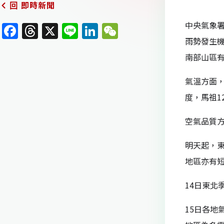
即時新聞
回
中央氣象
F
T
X
Li
Li
W
雨勢發生
a
h
n
n
e
南部山區
c
re
e
k
C
e
a
e
h
氣溫方面，
b
d
dI
at
度，馬祖1
o
s
n
空氣品質
o
k
明天起，
地區亦有
14日東
15日各