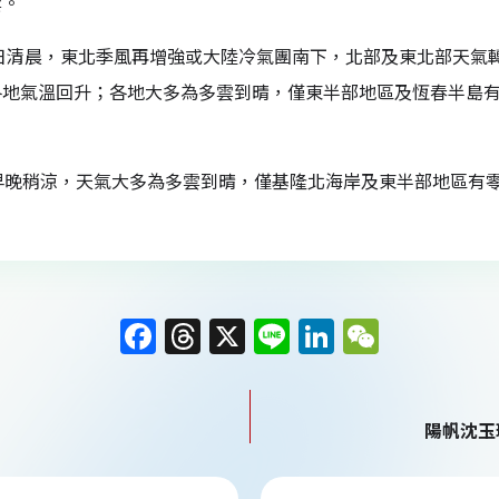
雲。
7日清晨，東北季風再增強或大陸冷氣團南下，北部及東北部天氣
各地氣溫回升；各地大多為多雲到晴，僅東半部地區及恆春半島有
早晚稍涼，天氣大多為多雲到晴，僅基隆北海岸及東半部地區有零
F
T
X
Li
Li
W
a
h
n
n
e
c
re
e
k
C
陽帆沈玉
e
a
e
h
b
d
dI
at