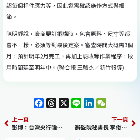
認每個桿件應力等，因此還需確認施作方式與細
節。
陳明錚說，廠商要訂鋼構時，包含原料、尺寸等都
會不一樣，必須等到最後定案。審查時間大概需3個
月，預計明年2月完工，再加上驗收等作業程序，啟
用時間延至明年中。(聯合報 王駿杰／新竹報導)
F
T
X
Li
Li
W
a
h
n
n
e
上一頁
下一頁
c
re
e
k
C
彭博：台灣央行強硬聲明 警告出口商勿炒匯
辭監院秘書長 李俊俋：深切反省
e
a
e
h