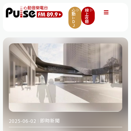
心
線
動
上
i-
收
D
聽
J
即時新聞
2025-06-02