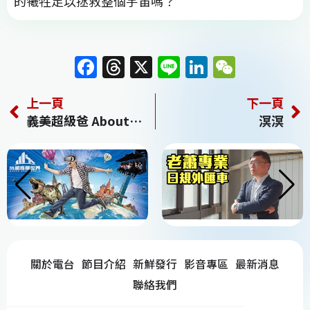
的犧牲足以拯救整個宇宙嗎？
F
T
X
Li
Li
W
a
h
n
n
e
上一頁
下一頁
c
re
e
k
C
義美超級爸 About My Father
溟溟
e
a
e
h
b
d
dI
at
o
s
n
o
k
關於電台
節目介紹
新鮮發行
影音專區
最新消息
聯絡我們