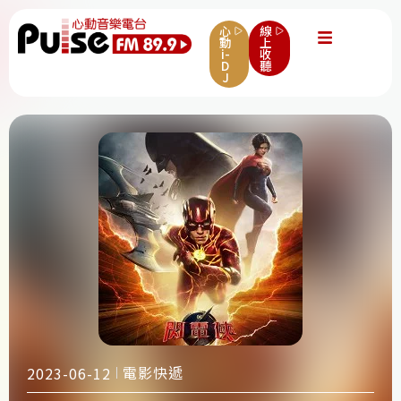
心
線
動
上
i-
收
D
聽
J
電影快遞
2023-06-12