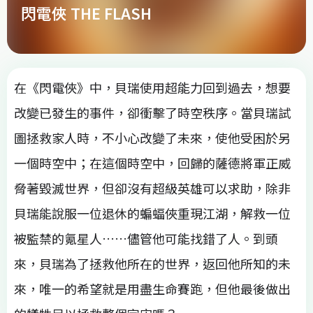
閃電俠 THE FLASH
在《閃電俠》中，貝瑞使用超能力回到過去，想要
改變已發生的事件，卻衝擊了時空秩序。當貝瑞試
圖拯救家人時，不小心改變了未來，使他受困於另
一個時空中；在這個時空中，回歸的薩德將軍正威
脅著毀滅世界，但卻沒有超級英雄可以求助，除非
貝瑞能說服一位退休的蝙蝠俠重現江湖，解救一位
被監禁的氪星人……儘管他可能找錯了人。到頭
來，貝瑞為了拯救他所在的世界，返回他所知的未
來，唯一的希望就是用盡生命賽跑，但他最後做出