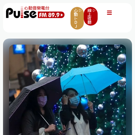
心
線
動
上
i-
收
D
聽
J