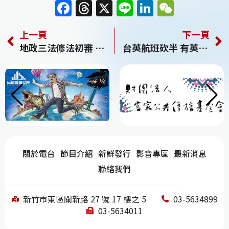
F
T
X
Li
Li
W
a
h
n
n
e
上一頁
下一頁
c
re
e
k
C
地政三法修法初審 紅單轉售 最高罰百萬
台英航班砍半 有英旅遊史集中檢疫
e
a
e
h
b
d
dI
at
o
s
n
o
k
關於電台
節目介紹
新鮮發行
影音專區
最新消息
聯絡我們
新竹市東區關新路 27 號 17 樓之 5
03-5634899
03-5634011