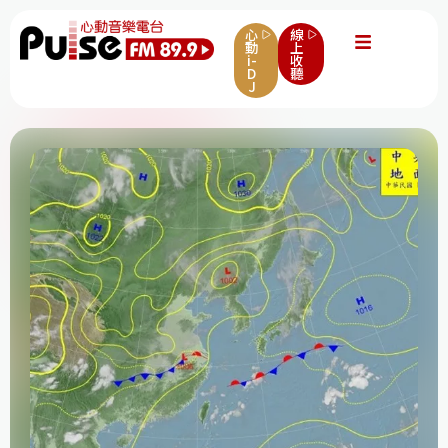
心
線
動
上
i-
收
D
聽
J