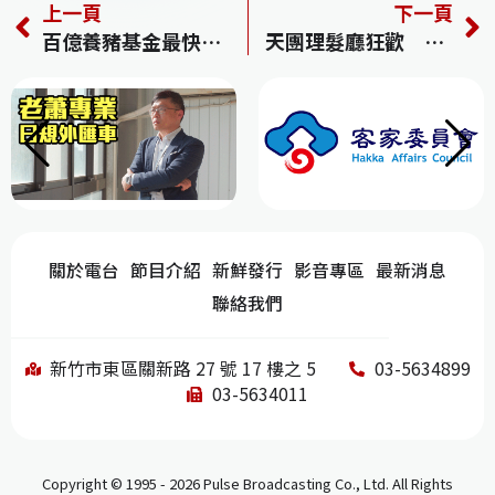
上一頁
下一頁
c
re
e
k
C
百億養豬基金最快下周定案 豬肉「保價」價格恐升至70元
天團理髮廳狂歡 驚見「本土天王」在其中
e
a
e
h
b
d
dI
at
o
s
n
o
k
關於電台
節目介紹
新鮮發行
影音專區
最新消息
聯絡我們
新竹市東區關新路 27 號 17 樓之 5
03-5634899
03-5634011
Copyright © 1995 - 2026 Pulse Broadcasting Co., Ltd. All Rights