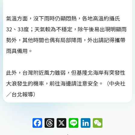
氣溫方面，沒下雨時仍顯悶熱，各地高溫約攝氏
32、33度；天氣較為不穩定，除午後易出現明顯雨
勢外，其他時間也偶有局部降雨，外出請記得攜帶
雨具備用。
此外，台灣附近風力雖弱，但基隆北海岸有突發性
大浪發生的機率，前往海邊請注意安全。（中央社
／台北報導）
F
T
X
Li
Li
W
a
h
n
n
e