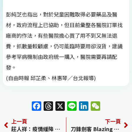
彭純芝也指出，對於兒童困難取得必要藥品及醫
材，政府流程上已協助，但目前彙整各醫院訂單找
廠商的作法，有些醫院擔心買了用不到又無法退
費，抓數量較顧慮，仍可能臨時要用卻沒貨，建議
參考罕病機制由政府統一購入，醫院需要再請配
發。
(自由時報 邱芷柔、林惠琴／台北報導)
F
T
X
Li
Li
W
a
h
n
n
e
上一頁
下一頁
c
re
e
k
C
莊人祥：疫情緩降 是否脫離高原期將觀察至29日
刀鋒劍客 Blazing Samurai