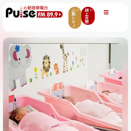
心
線
動
上
i-
收
D
聽
J