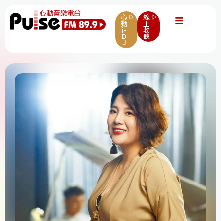
心
線
動
上
i-
收
D
聽
J