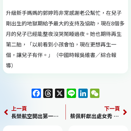
升級新手媽媽的郭婷筠非常感謝老公幫忙，在兒子
剛出生的地獄期給予最大的支持及協助，現在8個多
月的兒子已經能整夜沒哭鬧睡過夜。她也期待再生
第二胎，「以前看到小孩會怕，現在更想再生一
個，讓兒子有伴。」（中國時報吳維書／綜合報
導）
F
T
X
Li
Li
W
a
h
n
n
e
上一頁
下一頁
c
re
e
k
C
長榮航空開出第一槍 4/30前往返日本、新加坡可免費改票
蔡佩軒獻出處女秀 棄偶包唱破音
e
a
e
h
b
d
dI
at