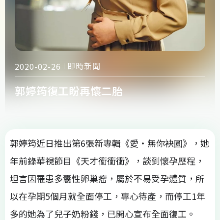
即時新聞
2020-02-26
郭婷筠復工盼再懷二胎
郭婷筠近日推出第6張新專輯《愛‧無你袂圓》，她
年前錄華視節目《天才衝衝衝》，談到懷孕歷程，
坦言因罹患多囊性卵巢瘤，屬於不易受孕體質，所
以在孕期5個月就全面停工，專心待產，而停工1年
多的她為了兒子奶粉錢，已開心宣布全面復工。