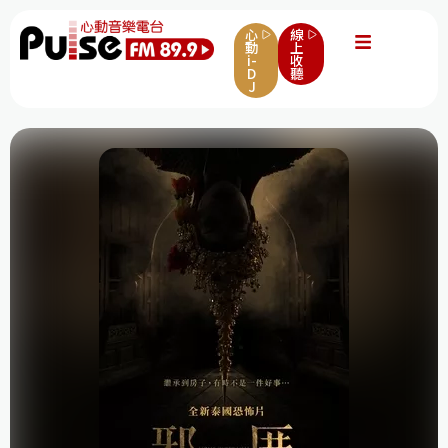
心
線
動
上
i-
收
D
聽
J