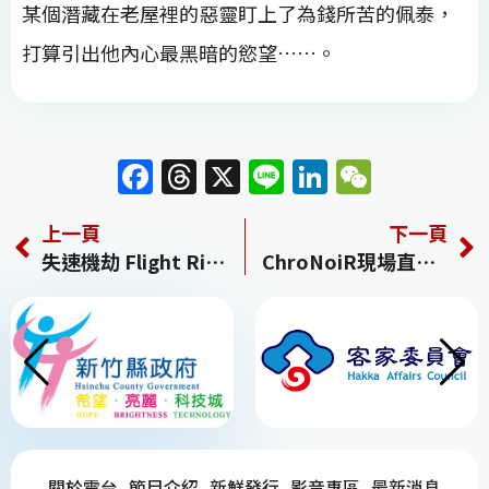
某個潛藏在老屋裡的惡靈盯上了為錢所苦的佩泰，
打算引出他內心最黑暗的慾望……。
F
T
X
Li
Li
W
a
h
n
n
e
上一頁
下一頁
c
re
e
k
C
失速機劫 Flight Risk
ChroNoiR現場直播 CHRONOIR IS UP TO SOMETHING AT BUDOKAN
e
a
e
h
b
d
dI
at
o
s
n
o
k
關於電台
節目介紹
新鮮發行
影音專區
最新消息