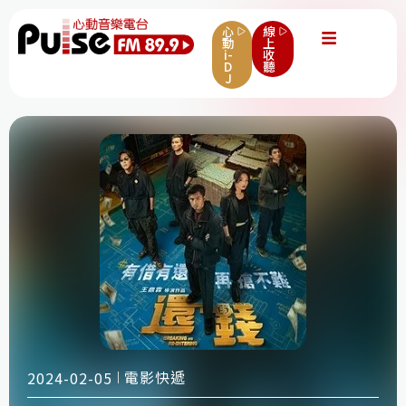
心
線
動
上
i-
收
D
聽
J
電影快遞
2024-02-05