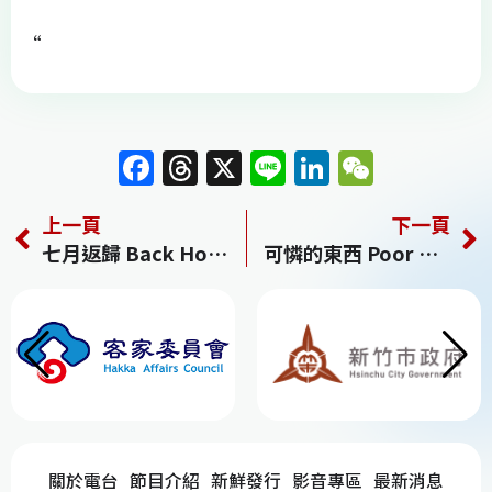
“
F
T
X
Li
Li
W
a
h
n
n
e
上一頁
下一頁
c
re
e
k
C
七月返歸 Back Home
可憐的東西 Poor Things
e
a
e
h
b
d
dI
at
o
s
n
o
k
關於電台
節目介紹
新鮮發行
影音專區
最新消息