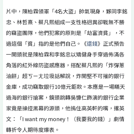
片中，陳柏霖領軍「4名大盜」帥氣現身，夥同李銘
忠、林哲熹、蔡凡熙組成一支性格迥異卻戰無不勝
的竊盜團隊，他們犯案的原則是「劫富濟貧」，不
過這個「貧」指的是他們自己。《
還錢
》正式預告
一開頭就是陳柏霖和李銘忠以矯健身手穿過佈滿各
角落的紅外線防盜感應器，搭配蔡凡熙的「炸彈蔥
油餅」超ㄎㄧㄤ垃圾話解說，炸開堅不可摧的銀行
金庫，成功竊取銀行10億元鉅款。本應是一場瞞天
過海的銀行搶案，鏡頭跳轉吳慷仁飾演的銀行企業
家竟是操控黑幕的源頭，他摀住高英軒的嘴，撂英
文：「I want my money！（我要我的錢）」劇情
轉折令人期待度爆表。