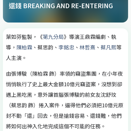
還錢 BREAKING AND RE-ENTERING
葉如芬監製，《
第九分局
》導演王鼎霖編劇、執
導，
陳柏霖
、蔡思韵、
李銘忠
、
林哲熹
、
蔡凡熙
等
人主演。
由張博駿（陳柏霖 飾）率領的竊盜集團，在小年夜
悄悄執行了史上最大金額10億元竊盜案，沒想到卻
遇上黑吃黑，意外讓首腦張博駿的前女友沈舒玟
（蔡思韵 飾）捲入案件，逼得他們必須把10億元原
封不動「還」回去，但是搶錢容易、還錢難，他們
將如何出神入化地完成這個不可能的任務。