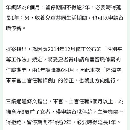
年調降為6個月，留停期間不得逾2年，必要時得延
長1年；另，收養兒童共同生活期間，也可以申請留
職停薪。
提案指出，為因應2014年12月修正公布的「性別平
等工作法」規定，將受雇者得申請育嬰留職停薪的
任職期間，由1年調降為6個月，因此本次「陸海空
軍軍官士官任職條例」的修正，也朝此方向進行。
三讀通過條文指出，軍官、士官任職6個月以上，為
撫育滿3歲前子女者，得申請留職停薪，主管機關不
得拒絕，留停期間不得逾2年，必要時得延長1年。