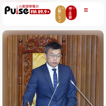
心
線
動
上
i-
收
D
聽
J