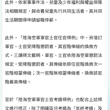
此外，依家事事件法、兒童及少年福利與權益保障
法相關規定，與收養兒童先行共同生活者，其共同
生活期間得申請留職停薪。
此外，「陸海空軍軍官士官任官條例」中，另增訂
軍官、士官受降階懲罰者，其官階俸級的換敘方
式。三讀條文載明，軍官、士官依陸海空軍懲罰法
規定，受降階懲罰者，其俸級依原任官階換敘次一
官階相當俸級；次一官階無相當俸級者，換敘該官
階最高俸級。
至於「陸海空軍軍官士官考績條例」也配合上述條
文進行修正，除了明確區分考績為「年終考績」及