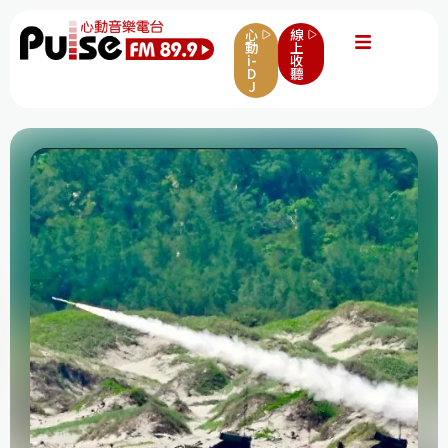
心
線
動
上
i-
收
D
聽
J