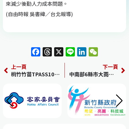
來減少後勤人力成本問題。
(自由時報 吳書緯／台北報導)
F
T
X
Li
Li
W
a
h
n
n
e
上一頁
下一頁
c
re
e
k
C
桃竹竹苗TPASS10月上路 估5萬人受惠
中南部6縣市大雨特報！高屏防大雷雨轟炸
e
a
e
h
b
d
dI
at
o
s
n
o
k