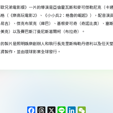
利歐兄弟電影版》一片的導演是亞倫霍瓦斯和麥可傑勒尼克（卡通
福格（《樂高玩電影2》、《小小兵2：格魯的崛起》），配音演
路易吉）、傑克布萊克（庫巴）、基根麥可奇（奇諾比奧）、塞
卡美克）以及賽巴斯汀曼尼斯葛爾柯（布拉奇）。
片的製片是照明娛樂創辦人和執行長克里斯梅勒丹德利以及任天
出資製作，並由環球影業全球發行。
F
T
X
Li
Li
W