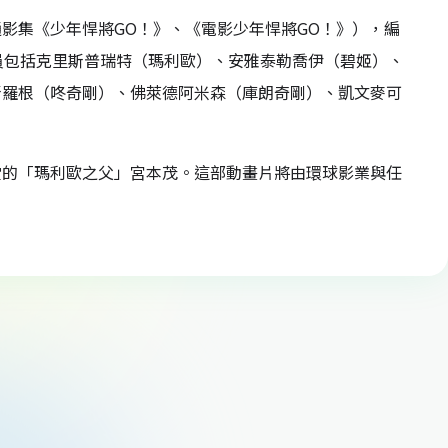
影集《少年悍將GO！》、《電影少年悍將GO！》），編
員包括克里斯普瑞特（瑪利歐）、安雅泰勒喬伊（碧姬）、
斯羅根（咚奇剛）、佛萊德阿米森（庫朗奇剛）、凱文麥可
堂的「瑪利歐之父」宮本茂。這部動畫片將由環球影業與任