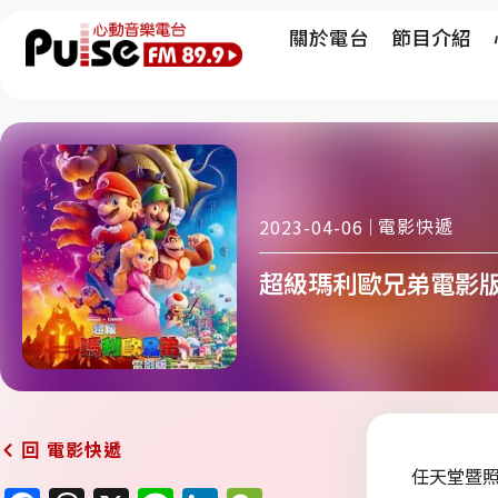
關於電台
節目介紹
電影快遞
2023-04-06
超級瑪利歐兄弟電影版 THE
電影快遞
回
任天堂暨