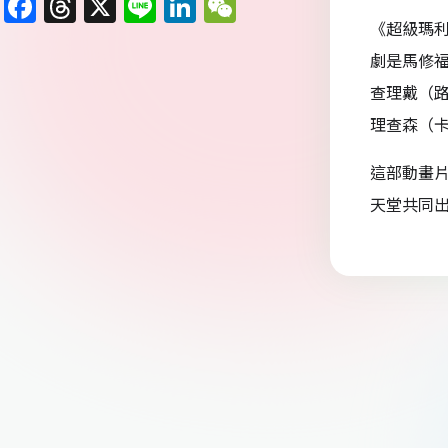
F
T
X
Li
Li
W
《超級瑪
a
h
n
n
e
劇是馬修
c
re
e
k
C
查理戴（
e
a
e
h
理查森（
b
d
dI
at
o
s
n
這部動畫
o
天堂共同
k