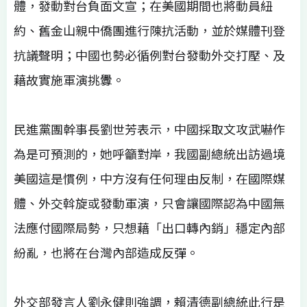
體，發動對台負面文宣；在美國期間也將動員紐
約、舊金山親中僑團進行陳抗活動，並於媒體刊登
抗議聲明；中國也勢必循例對台發動外交打壓、及
藉故實施軍演挑釁。
民進黨團幹事長劉世芳表示，中國採取文攻武嚇作
為是可預測的，她呼籲對岸，我國副總統出訪過境
美國這是慣例，中方沒有任何理由反制，在國際媒
體、外交斡旋或發動軍演，只會讓國際認為中國無
法應付國際局勢，只想藉「出口轉內銷」穩定內部
紛亂，也將在台灣內部造成反彈。
外交部發言人劉永健則強調，賴清德副總統此行是