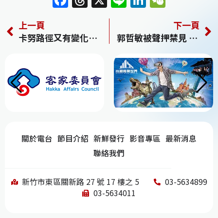
F
T
X
Li
Li
W
a
h
n
n
e
上一頁
下一頁
c
re
e
k
C
卡努路徑又有變化各國紛紛西修 「蘭恩」颱風最快明生成
郭哲敏被聲押禁見 法院明將開強制處分庭
e
a
e
h
b
d
dI
at
o
s
n
o
k
關於電台
節目介紹
新鮮發行
影音專區
最新消息
聯絡我們
新竹市東區關新路 27 號 17 樓之 5
03-5634899
03-5634011