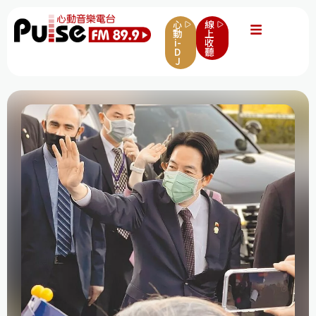
心
線
動
上
i-
收
D
聽
J