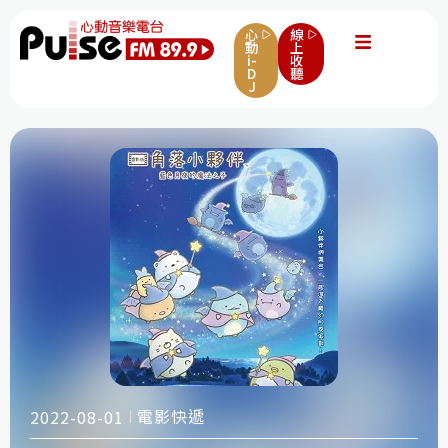
心
線
動
上
i-
收
D
聽
J
電影快遞
2022-08-01