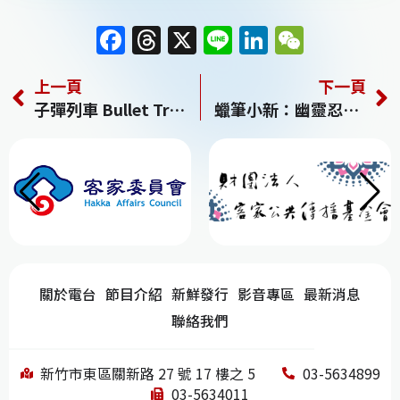
F
T
X
Li
Li
W
a
h
n
n
e
上一頁
下一頁
c
re
e
k
C
子彈列車 Bullet Train
蠟筆小新：幽靈忍者珍風傳
e
a
e
h
b
d
dI
at
o
s
n
o
k
關於電台
節目介紹
新鮮發行
影音專區
最新消息
聯絡我們
新竹市東區關新路 27 號 17 樓之 5
03-5634899
03-5634011